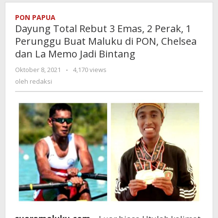
Jadi
Bintang
PON PAPUA
Dayung Total Rebut 3 Emas, 2 Perak, 1
Perunggu Buat Maluku di PON, Chelsea
dan La Memo Jadi Bintang
Oktober 8, 2021
oleh
-
4,170 views
redaksi
oleh
redaksi