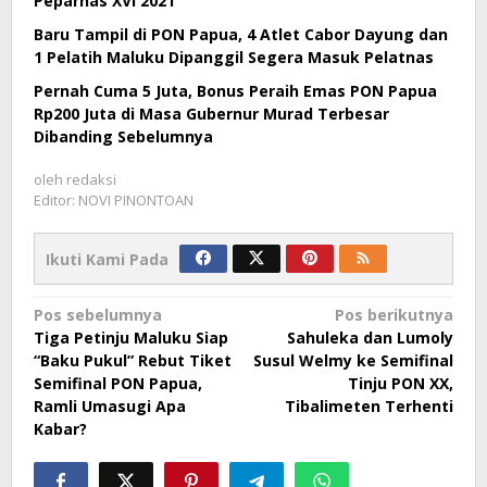
Peparnas XVI 2021
Baru Tampil di PON Papua, 4 Atlet Cabor Dayung dan
1 Pelatih Maluku Dipanggil Segera Masuk Pelatnas
Pernah Cuma 5 Juta, Bonus Peraih Emas PON Papua
Rp200 Juta di Masa Gubernur Murad Terbesar
Dibanding Sebelumnya
oleh
redaksi
Editor: NOVI PINONTOAN
Ikuti Kami Pada
Navigasi
Pos sebelumnya
Pos berikutnya
Tiga Petinju Maluku Siap
Sahuleka dan Lumoly
pos
“Baku Pukul” Rebut Tiket
Susul Welmy ke Semifinal
Semifinal PON Papua,
Tinju PON XX,
Ramli Umasugi Apa
Tibalimeten Terhenti
Kabar?