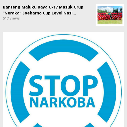
Banteng Maluku Raya U-17 Masuk Grup
“Neraka” Soekarno Cup Level Nasi…
517 views