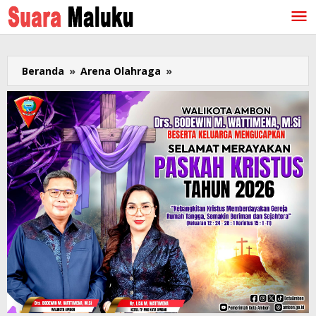
Lewati
ke
konten
Beranda
»
Arena Olahraga
»
Dayung
Total
Rebut
3
Emas,
2
Perak,
1
Perunggu
Buat
Maluku
di
PON,
Chelsea
dan
La
Memo