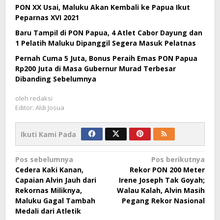
PON XX Usai, Maluku Akan Kembali ke Papua Ikut
Peparnas XVI 2021
Baru Tampil di PON Papua, 4 Atlet Cabor Dayung dan
1 Pelatih Maluku Dipanggil Segera Masuk Pelatnas
Pernah Cuma 5 Juta, Bonus Peraih Emas PON Papua
Rp200 Juta di Masa Gubernur Murad Terbesar
Dibanding Sebelumnya
oleh
redaksi
Editor: Aldi Josua
Ikuti Kami Pada
Navigasi
Pos sebelumnya
Pos berikutnya
Cedera Kaki Kanan,
Rekor PON 200 Meter
pos
Capaian Alvin Jauh dari
Irene Joseph Tak Goyah;
Rekornas Miliknya,
Walau Kalah, Alvin Masih
Maluku Gagal Tambah
Pegang Rekor Nasional
Medali dari Atletik