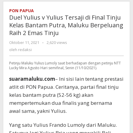
PON PAPUA
Duel Yulius v Yulius Tersaji di Final Tinju
Kelas Bantam Putra, Maluku Berpeluang
Raih 2 Emas Tinju
Oktober 11, 2021
oleh
-
2,620 views
redaksi
oleh
redaksi
Petinju Maluku Yulius Lumoly saat berhadapan dengan petinju NTT
Lucky Mira Agusto Hari semifinal, Senin (11/10/2021).
suaramaluku.com
– Ini sisi lain tentang prestasi
atlit di PON Papua. Ceritanya, partai final tinju
kelas bantam putra (52-56 kg) akan
mempertemukan dua finalis yang bernama
awal sama, yakni Yulius.
Yang satu Yulius Frando Lumoly dari Maluku.
Satunya lagi Yulius Bria yang mewakili Bali.