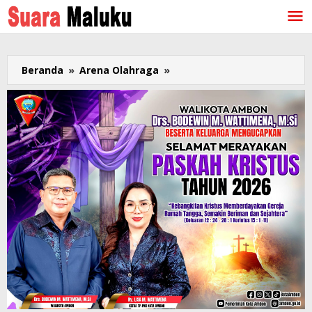
Lewati
ke
konten
Beranda
»
Arena Olahraga
»
Duel
Yulius
v
Yulius
Tersaji
di
Final
Tinju
Kelas
Bantam
Putra,
Maluku
Berpeluang
Raih
2
Emas
Tinju