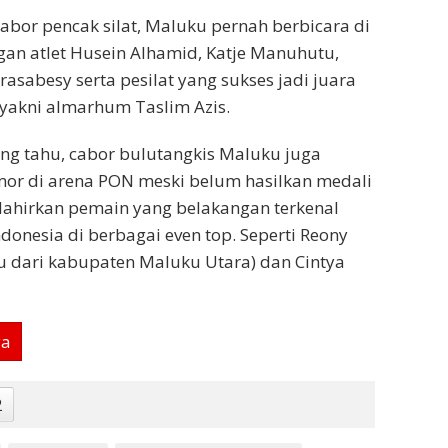
bor pencak silat, Maluku pernah berbicara di
ngan atlet Husein Alhamid, Katje Manuhutu,
abesy serta pesilat yang sukses jadi juara
 yakni almarhum Taslim Azis.
ng tahu, cabor bulutangkis Maluku juga
or di arena PON meski belum hasilkan medali
ahirkan pemain yang belakangan terkenal
donesia di berbagai even top. Seperti Reony
u dari kabupaten Maluku Utara) dan Cintya
ya
2