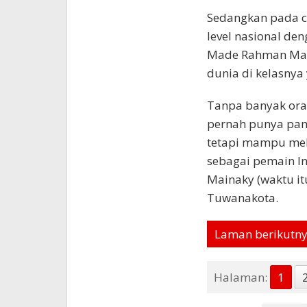
Sedangkan pada ca
level nasional de
Made Rahman Maras
dunia di kelasnya
Tanpa banyak ora
pernah punya pam
tetapi mampu mel
sebagai pemain In
Mainaky (waktu it
Tuwanakota.
Laman berikutn
Halaman:
1