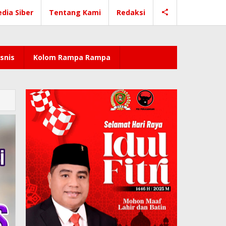
dia Siber
Tentang Kami
Redaksi
snis
Kolom Rampa Rampa