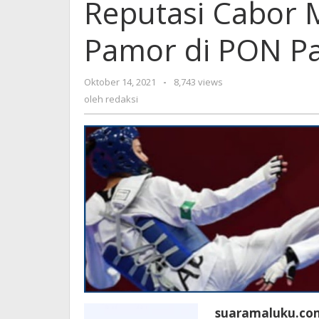
Reputasi Cabor 
Pamor di PON Pa
Oktober 14, 2021
oleh
-
8,743 views
redaksi
oleh
redaksi
suaramaluku.co