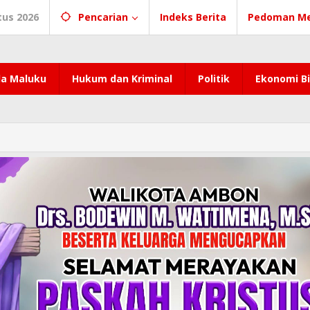
tus 2026
Pencarian
Indeks Berita
Pedoman Me
a Maluku
Hukum dan Kriminal
Politik
Ekonomi Bi