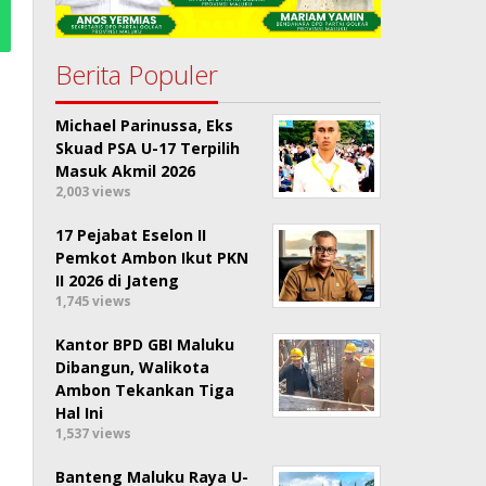
Berita Populer
Michael Parinussa, Eks
Skuad PSA U-17 Terpilih
Masuk Akmil 2026
2,003 views
17 Pejabat Eselon II
Pemkot Ambon Ikut PKN
II 2026 di Jateng
1,745 views
Kantor BPD GBI Maluku
Dibangun, Walikota
Ambon Tekankan Tiga
Hal Ini
1,537 views
Banteng Maluku Raya U-