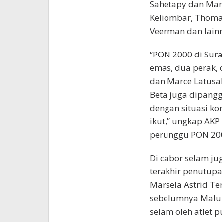
Sahetapy dan Marc
Keliombar, Thoma
Veerman dan lain
“PON 2000 di Sura
emas, dua perak, 
dan Marce Latusa
Beta juga dipanggi
dengan situasi ko
ikut,” ungkap AKP
perunggu PON 200
Di cabor selam ju
terakhir penutupa
Marsela Astrid Te
sebelumnya Maluk
selam oleh atlet 