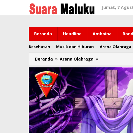
Lewati
Jumat, 7 Agus
ke
konten
Beranda
Headline
Amboina
Rond
Kesehatan
Musik dan Hiburan
Arena Olahraga
Beranda
»
Arena Olahraga
»
Reputasi
Cabor
Maluku
yang
Hilang
Pamor
di
PON
Papua,
Apa
Saja
?