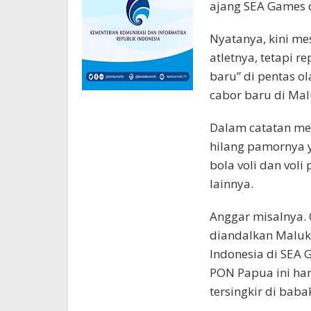
ajang SEA Games d
Nyatanya, kini m
atletnya, tetapi r
baru” di pentas o
cabor baru di Mal
Dalam catatan med
hilang pamornya ya
bola voli dan voli 
lainnya.
Anggar misalnya. 
diandalkan Maluku
Indonesia di SEA 
PON Papua ini han
tersingkir di baba