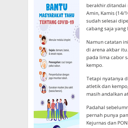
berakhir.ditanda
Amin, Kamis (14/1
sudah selesai dip
cabang saja yang 
Namun catatan ini
di arena akbar it
pada lima cabor sa
kempo.
Tetapi nyatanya da
atletik dan kempo
masih andalkan atl
Padahal sebelumn
pernah punya pamo
Kejurnas dan PON