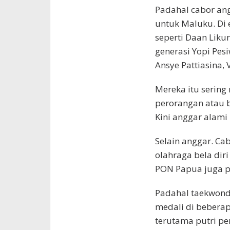
Padahal cabor ang
untuk Maluku. Di 
seperti Daan Lik
generasi Yopi Pes
Ansye Pattiasina, 
Mereka itu serin
perorangan atau b
Kini anggar alami
Selain anggar. Ca
olahraga bela diri
PON Papua juga pr
Padahal taekwond
medali di bebera
terutama putri pe