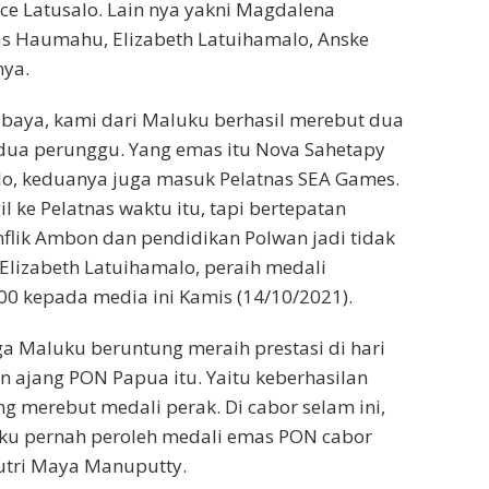
e Latusalo. Lain nya yakni Magdalena
s Haumahu, Elizabeth Latuihamalo, Anske
nya.
baya, kami dari Maluku berhasil merebut dua
dua perunggu. Yang emas itu Nova Sahetapy
lo, keduanya juga masuk Pelatnas SEA Games.
l ke Pelatnas waktu itu, tapi bertepatan
nflik Ambon dan pendidikan Polwan jadi tidak
 Elizabeth Latuihamalo, peraih medali
0 kepada media ini Kamis (14/10/2021).
ga Maluku beruntung meraih prestasi di hari
n ajang PON Papua itu. Yaitu keberhasilan
ng merebut medali perak. Di cabor selam ini,
u pernah peroleh medali emas PON cabor
putri Maya Manuputty.