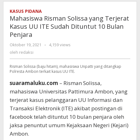
KASUS PIDANA
Mahasiswa Risman Solissa yang Terjerat
Kasus UU ITE Sudah Dituntut 10 Bulan
Penjara
Oktober 19, 2021
oleh
-
4,159 views
redaksi
oleh
redaksi
Risman Solissa (baju hitam), mahasiswa Unpatti yang ditangkap
Polresta Ambon terkait kasus UU ITE.
suaramaluku.com
– Risman Solissa,
mahasiswa Universitas Pattimura Ambon, yang
terjerat kasus pelanggaran UU Informasi dan
Transaksi Elektronik (ITE) akibat postingan di
facebook telah dituntut 10 bulan penjara oleh
jaksa penuntut umum Kejaksaan Negeri (Kejari)
Ambon.