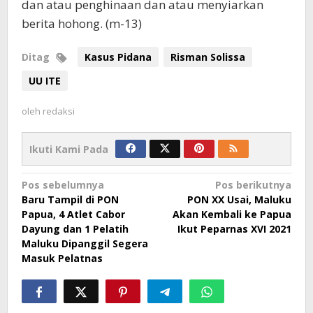
dan atau penghinaan dan atau menyiarkan
berita hohong. (m-13)
Ditag
Kasus Pidana
Risman Solissa
UU ITE
oleh
redaksi
Ikuti Kami Pada
Navigasi
Pos sebelumnya
Pos berikutnya
Baru Tampil di PON
PON XX Usai, Maluku
pos
Papua, 4 Atlet Cabor
Akan Kembali ke Papua
Dayung dan 1 Pelatih
Ikut Peparnas XVI 2021
Maluku Dipanggil Segera
Masuk Pelatnas