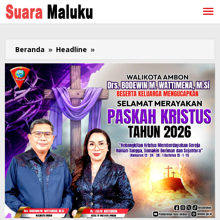
Lewati
ke
konten
Beranda
»
Headline
»
Mahasiswa
Risman
Solissa
yang
Terjerat
Kasus
UU
ITE
Sudah
Dituntut
10
Bulan
Penjara