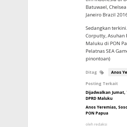
Batuwael, Chelsea
Janeiro Brazil 2016
Sedangkan terkini
Corputty, Asuhan P
Maluku di PON Pap
Pelatnas SEA Game
pinontoan)
Ditag
Anos Y
Posting Terkait
Dijadwalkan Jumat, 
DPRD Maluku
Anos Yeremias, Soso
PON Papua
oleh
redaksi