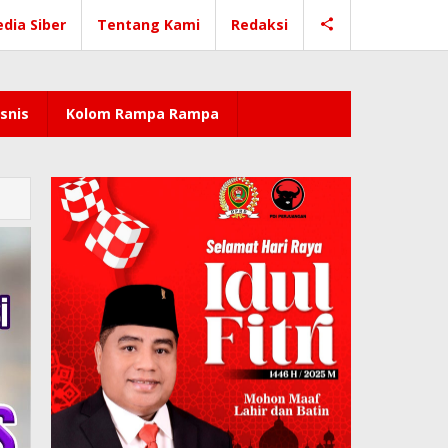
dia Siber
Tentang Kami
Redaksi
snis
Kolom Rampa Rampa