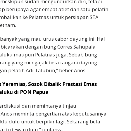
meskipun sudah mengundurkan diri, tetapi
ap berupaya agar empat atlet dan satu pelatih
mbalikan ke Pelatnas untuk persiapan SEA
ietnam.
 banyak yang mau urus cabor dayung ini. Hal
a bicarakan dengan bung Corres Sahupala
Maluku maupun Pelatnas juga. Sebab bung
orang yang mengajak beta tangani dayung
an pelatih Adi Talubun,” beber Anos.
 Yeremias, Sosok Dibalik Prestasi Emas
luku di PON Papua
berdiskusi dan memintanya tinjau
. Anos meminta pengertian atas keputusannya
aktu dulu untuk berpikir lagi. Sekarang beta
a di dewan dulu,” pintanya.