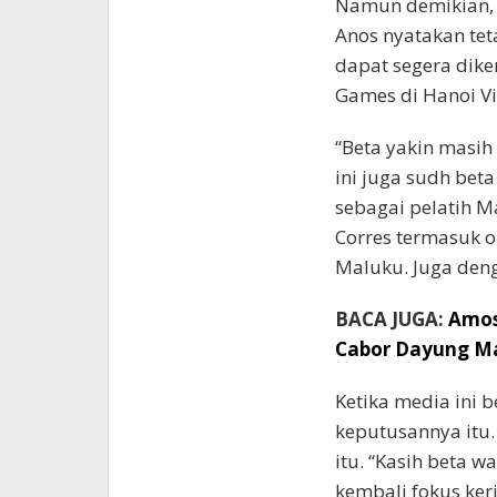
Namun demikian, 
Anos nyatakan tet
dapat segera dike
Games di Hanoi V
“Beta yakin masih
ini juga sudh bet
sebagai pelatih 
Corres termasuk 
Maluku. Juga deng
BACA JUGA:
Amos
Cabor Dayung Ma
Ketika media ini 
keputusannya itu
itu. “Kasih beta w
kembali fokus kerj