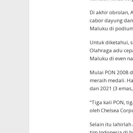
Di akhir obrolan,
cabor dayung dan
Maluku di podium
Untuk diketahui,
Olahraga adu ce
Maluku di even nas
Mulai PON 2008 d
meraih medali. Ha
dan 2021 (3 emas,
“Tiga kali PON, t
oleh Chelsea Corpu
Selain itu lahirla
tim Indonesia di 