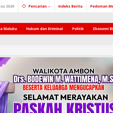
tus 2026
Pencarian
Indeks Berita
Pedoman Me
a Maluku
Hukum dan Kriminal
Politik
Ekonomi Bi