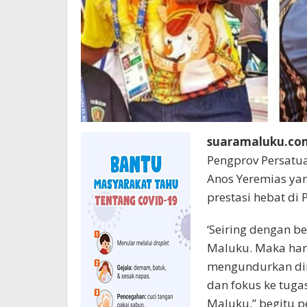
suaramaluku.co
Pengprov Persatu
Anos Yeremias ya
prestasi hebat di
‘Seiring dengan b
Maluku. Maka hari
mengundurkan diri
dan fokus ke tuga
Maluku,” begitu 