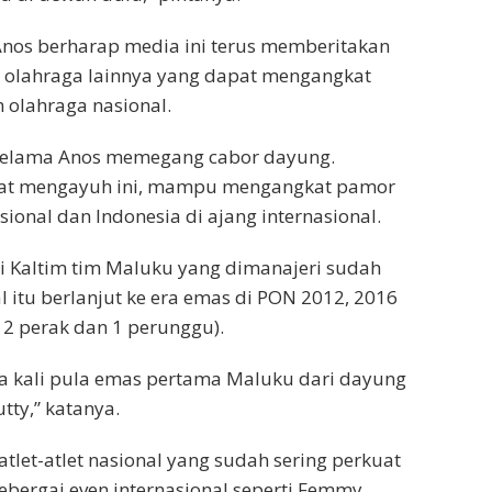
 Anos berharap media ini terus memberitakan
 olahraga lainnya yang dapat mengangkat
 olahraga nasional.
 selama Anos memegang cabor dayung.
pat mengayuh ini, mampu mengangkat pamor
ional dan Indonesia di ajang internasional.
i Kaltim tim Maluku yang dimanajeri sudah
l itu berlanjut ke era emas di PON 2012, 2016
 2 perak dan 1 perunggu).
iga kali pula emas pertama Maluku dari dayung
tty,” katanya.
h atlet-atlet nasional yang sudah sering perkuat
bebergai even internasional seperti Femmy