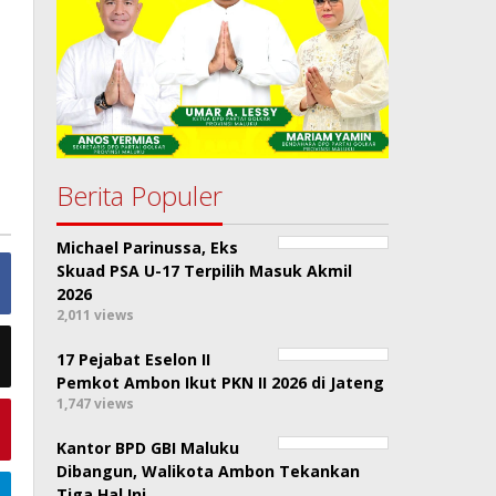
u
Berita Populer
Michael Parinussa, Eks
Skuad PSA U-17 Terpilih Masuk Akmil
2026
2,011 views
17 Pejabat Eselon II
Pemkot Ambon Ikut PKN II 2026 di Jateng
1,747 views
Kantor BPD GBI Maluku
Dibangun, Walikota Ambon Tekankan
Tiga Hal Ini