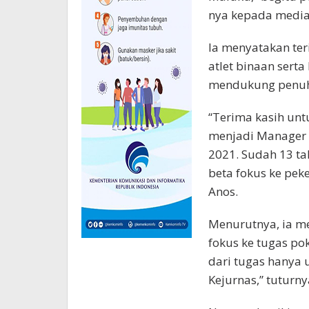
nya kepada media 
Ia menyatakan ter
atlet binaan sert
mendukung penuh 
“Terima kasih un
menjadi Manager 
2021. Sudah 13 tah
beta fokus ke pek
Anos.
Menurutnya, ia me
fokus ke tugas po
dari tugas hanya
Kejurnas,” tuturny