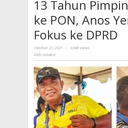
13 Tahun Pimpi
ke PON, Anos Ye
Fokus ke DPRD
Oktober 21, 2021
oleh
-
3,648 views
redaksi
oleh
redaksi