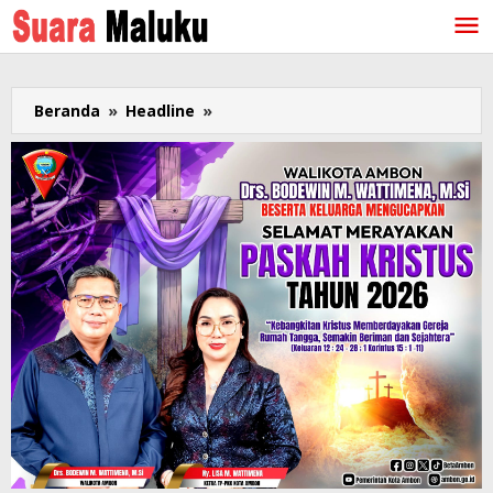
Lewati
ke
konten
Beranda
»
Headline
»
Kreasi
Busana
Tenun
Tanimbar
Diperagakan
pada
Puncak
Acara
Gernas
BBI
Aroma
Maluku