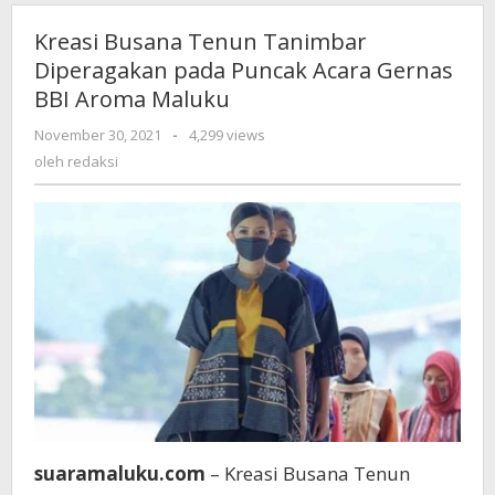
Kreasi Busana Tenun Tanimbar
Diperagakan pada Puncak Acara Gernas
BBI Aroma Maluku
November 30, 2021
oleh
-
4,299 views
redaksi
oleh
redaksi
suaramaluku.com
– Kreasi Busana Tenun