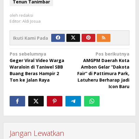
Tenun Tanimbar
oleh
redaksi
Editor: Aldi Josua
Ikuti Kami Pada
Navigasi
Pos sebelumnya
Pos berikutnya
Geger Viral Video Warga
AMGPM Daerah Kota
pos
Waraloin di Taniwel SBB
Ambon Gelar “Dakota
Buang Beras Hampir 2
Fair” di Pattimura Park,
Ton ke Jalan Raya
Latuheru Berharap Jadi
Icon Baru
Jangan Lewatkan