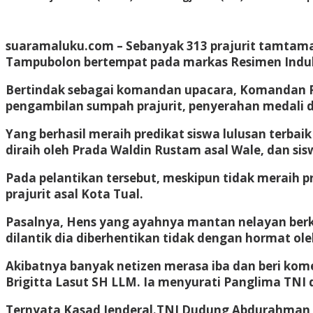
suaramaluku.com
– Sebanyak 313 prajurit tamtama
Tampubolon bertempat pada markas Resimen Induk 
Bertindak sebagai komandan upacara, Komandan P
pengambilan sumpah prajurit, penyerahan medali da
Yang berhasil meraih predikat siswa lulusan terbai
diraih oleh Prada Waldin Rustam asal Wale, dan sisw
Pada pelantikan tersebut, meskipun tidak meraih p
prajurit asal Kota Tual.
Pasalnya, Hens yang ayahnya mantan nelayan berke
dilantik dia diberhentikan tidak dengan hormat o
Akibatnya banyak netizen merasa iba dan beri koment
Brigitta Lasut SH LLM. Ia menyurati Panglima TNI 
Ternyata Kasad Jenderal.TNI Dudung Abdurahman s