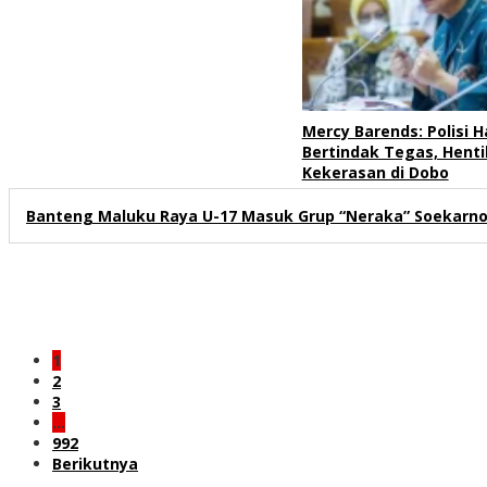
Mercy Barends: Polisi H
Bertindak Tegas, Henti
Kekerasan di Dobo
Banteng Maluku Raya U-17 Masuk Grup “Neraka” Soekarno 
1
2
3
…
992
Berikutnya