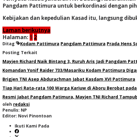
Pangdam Pattimura untuk berkordinasi dengan pih
Kebijakan dan kepedulian Kasad itu, langsung dib
Laman berikutnya
Halaman:
1
2
Ditag
Kodam Pattimura
Pangdam Pattimura
Prada Hens S
Posting Terkait
Mayjen Richard Naik Bintang 3, Ruruh Aris Jadi Pangdam P
Komandan Yonif Raider 733/Masariku Kodam Pattimura Diga
Brigjen TNI Asep Abdurachman Jabat Kasdam XVI Pattimura
Tiap Hari Rata-rata 100 Warga Kariuw di Aboru Berobat pa
Resmi Jabat Pangdam Patimura, Mayjen TNI Richard Tampu
oleh
redaksi
Penulis: NP
Editor: Novi Pinontoan
Ikuti Kami Pada