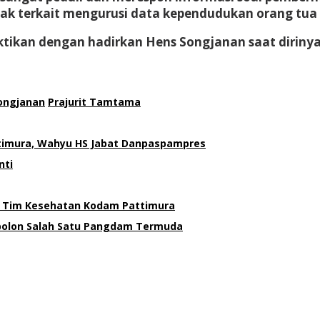
ak terkait mengurusi data kependudukan orang tua
uktikan dengan hadirkan Hens Songjanan saat diriny
ongjanan
Prajurit Tamtama
attimura, Wahyu HS Jabat Danpaspampres
nti
da Tim Kesehatan Kodam Pattimura
bolon Salah Satu Pangdam Termuda