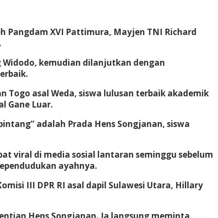
leh Pangdam XVI Pattimura, Mayjen TNI Richard
.
g Widodo, kemudian dilanjutkan dengan
erbaik.
an Togo asal Weda, siswa lulusan terbaik akademik
al Gane Luar.
“bintang” adalah Prada Hens Songjanan, siswa
t viral di media sosial lantaran seminggu sebelum
 kependudukan ayahnya.
isi III DPR RI asal dapil Sulawesi Utara, Hillary
entian Hens Songjanan. Ia langsung meminta