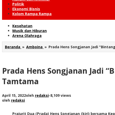
Politik
Ekonomi Bisnis
Kolom Rampa Rampa
Kesehatan
Musik dan Hiburan
Arena Olahraga
Beranda
»
Amboina
»
Prada Hens Songjanan Jadi "Bintan
Prada Hens Songjanan Jadi “B
Tamtama
April 15, 2022
oleh
redaksi
-
8,109 views
oleh
redaksi
Prajurit Dua (Prada) Hens Songjanan (kiri) bersama K