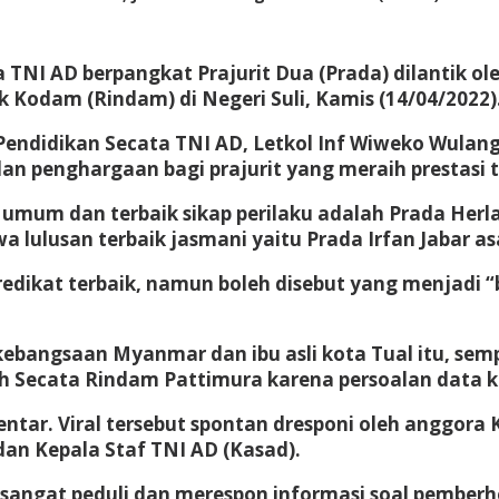
 TNI AD berpangkat Prajurit Dua (Prada) dilantik o
Kodam (Rindam) di Negeri Suli, Kamis (14/04/2022)
endidikan Secata TNI AD, Letkol Inf Wiweko Wulan
n penghargaan bagi prajurit yang meraih prestasi t
k umum dan terbaik sikap perilaku adalah Prada Herl
a lulusan terbaik jasmani yaitu Prada Irfan Jabar as
redikat terbaik, namun boleh disebut yang menjadi 
bangsaan Myanmar dan ibu asli kota Tual itu, sempa
leh Secata Rindam Pattimura karena persoalan data
ar. Viral tersebut spontan dresponi oleh anggora Kom
dan Kepala Staf TNI AD (Kasad).
angat peduli dan merespon informasi soal pemberh