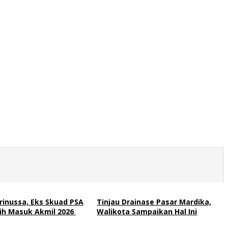
rinussa, Eks Skuad PSA
Tinjau Drainase Pasar Mardika,
lih Masuk Akmil 2026
Walikota Sampaikan Hal Ini