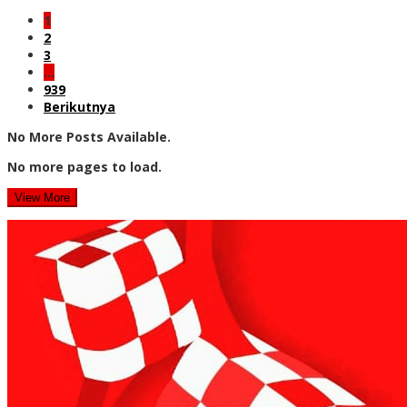
1
2
3
…
939
Berikutnya
No More Posts Available.
No more pages to load.
View More