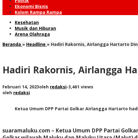
Politik
Ekonomi Bisnis
Kolom Rampa Rampa
Kesehatan
Musik dan Hiburan
Arena Olahraga
Beranda
»
Headline
»
Hadiri Rakornis, Airlangga Hartarto D
Hadiri Rakornis, Airlangga H
Februari 14, 2023
oleh
redaksi
-
3,461 views
oleh
redaksi
Ketua Umum DPP Partai Golkar Airlangga Hartarto hadi
suaramaluku.com – Ketua Umum DPP Partai Golkar 
Golkar wilayah Maluku dan Maluku Utara (Malut) di