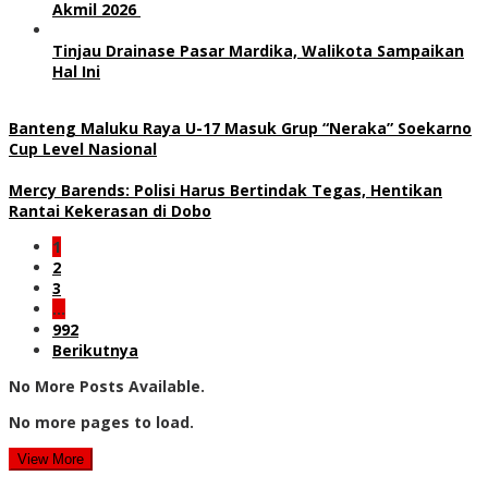
Akmil 2026
Tinjau Drainase Pasar Mardika, Walikota Sampaikan
Hal Ini
Banteng Maluku Raya U-17 Masuk Grup “Neraka” Soekarno
Cup Level Nasional
Mercy Barends: Polisi Harus Bertindak Tegas, Hentikan
Rantai Kekerasan di Dobo
1
2
3
…
992
Berikutnya
No More Posts Available.
No more pages to load.
View More