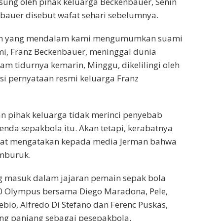
ung oleh pihak keluarga Beckenbauer, Senin
nbauer disebut wafat sehari sebelumnya.
an yang mendalam kami mengumumkan suami
i, Franz Beckenbauer, meninggal dunia
m tidurnya kemarin, Minggu, dikelilingi oleh
isi pernyataan resmi keluarga Franz
n pihak keluarga tidak merinci penyebab
enda sepakbola itu. Akan tetapi, kerabatnya
at mengatakan kepada media Jerman bahwa
mburuk.
g masuk dalam jajaran pemain sepak bola
20 Olympus bersama Diego Maradona, Pele,
ebio, Alfredo Di Stefano dan Ferenc Puskas,
ang panjang sebagai pesepakbola.