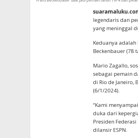
Frans Beckenbauer saat jadi pemain tahun 1974 dan pelatih
suaramaluku.co
legendaris dan pe
yang meninggal d
Keduanya adalah M
Beckenbauer (78 t
Mario Zagallo, so
sebagai pemain d
di Rio de Janeiro,
(6/1/2024).
“Kami menyampaik
duka dari kepergi
Presiden Federasi 
dilansir ESPN.