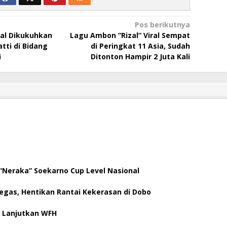
Pos berikutnya
wal Dikukuhkan
Lagu Ambon “Rizal” Viral Sempat
tti di Bidang
di Peringkat 11 Asia, Sudah
mi
Ditonton Hampir 2 Juta Kali
“Neraka” Soekarno Cup Level Nasional
Tegas, Hentikan Rantai Kekerasan di Dobo
 Lanjutkan WFH