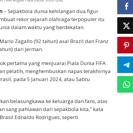
 1990 angkat Piala Dunia. (Foto dok).
m
– Sepakbola dunia kehilangan dua figur
mbuat rekor sejarah olahraga terpopuler itu
unia dalam waktu yang berdekatan.
ario Zagallo (92 tahun) asal Brazil dan Franz
ahun) dari Jerman.
sok pertama yang menjuarai Piala Dunia FIFA
an pelatih, menghembuskan napas terakhirnya
 Brasil, pada 5 Januari 2024, atau Sabtu
an belasungkawa ke keluarga dan fans, atas
an sang pahlawan dari sepakbola kita,” kata
Brasil Ednaldo Rodrigues, seperti