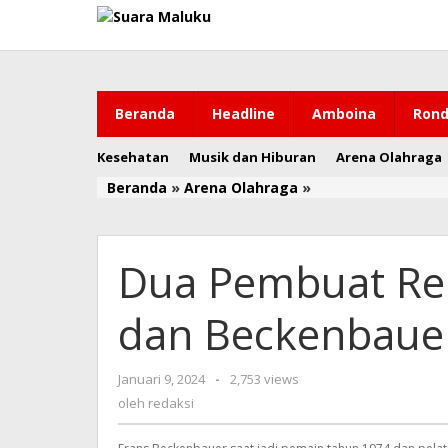
Lewati
ke
konten
Beranda
Headline
Amboina
Rond
Kesehatan
Musik dan Hiburan
Arena Olahraga
Beranda
»
Arena Olahraga
»
Dua
Pembuat
Rekor
Sepakbola,
Dua Pembuat Rek
Zagallo
dan
Beckenbauer
dan Beckenbauer
Telah
Tiada
Januari 9, 2024
oleh
-
2,753 views
redaksi
oleh
redaksi