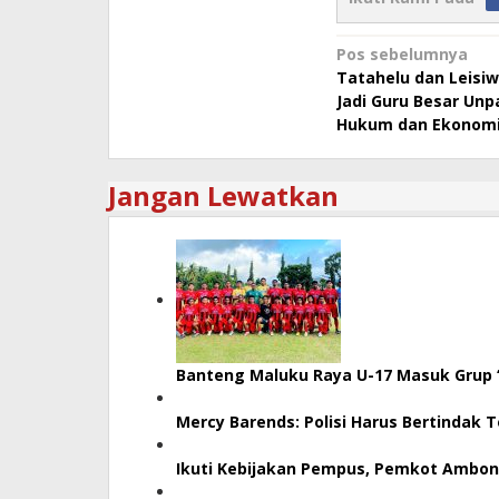
Navigasi
Pos sebelumnya
Tatahelu dan Leisi
pos
Jadi Guru Besar Unpa
Hukum dan Ekono
Jangan Lewatkan
Banteng Maluku Raya U-17 Masuk Grup 
Mercy Barends: Polisi Harus Bertindak 
Ikuti Kebijakan Pempus, Pemkot Ambon