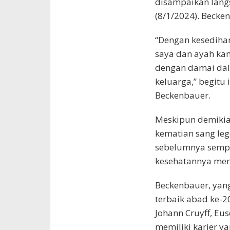
disampaikan langs
(8/1/2024). Becke
“Dengan kesedih
saya dan ayah kam
dengan damai dala
keluarga,” begitu 
Beckenbauer.
Meskipun demikia
kematian sang leg
sebelumnya semp
kesehatannya me
Beckenbauer, yan
terbaik abad ke-
Johann Cruyff, Eus
memiliki karier y