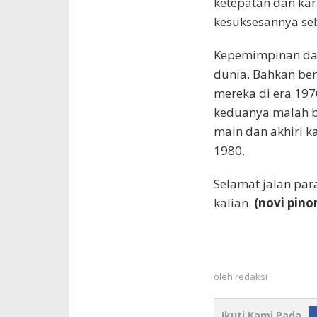
ketepatan dan ka
kesuksesannya seb
Kepemimpinan dan 
dunia. Bahkan ber
mereka di era 197
keduanya malah b
main dan akhiri k
1980.
Selamat jalan par
kalian.
(novi pin
oleh
redaksi
Ikuti Kami Pada