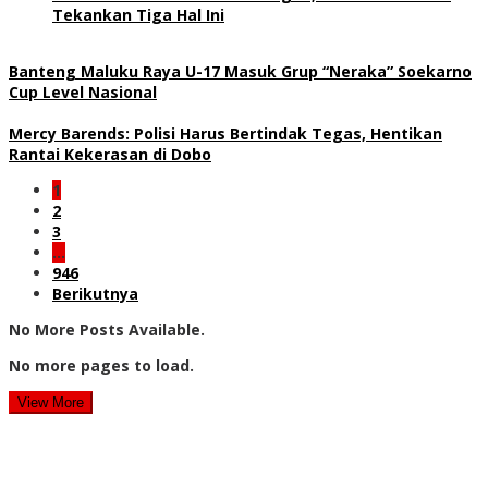
Tekankan Tiga Hal Ini
Banteng Maluku Raya U-17 Masuk Grup “Neraka” Soekarno
Cup Level Nasional
Mercy Barends: Polisi Harus Bertindak Tegas, Hentikan
Rantai Kekerasan di Dobo
1
2
3
…
946
Berikutnya
No More Posts Available.
No more pages to load.
View More