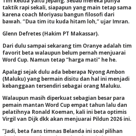
Tim kedua yaitu Jepang. Sebab mereka punya
taktik rapi sekali, siapapun yang main tetap sama
karena coach Moriyasu bangun filosofi dari
bawah. “Dua tim itu kuda hitam loh,” ujar Imran.
Glenn Defretes
(Hakim PT Makassar).
Dari dulu sampai sekarang tim Oranye adalah tim
favorit beta walaupun belum pernah menjuarai
Word Cup. Namun tetap “harga mati” he he.
Apalagi sejak dulu ada beberapa Nyong Ambon
(Maluku) yang bermain disitu dan hal ini menjadi
kebanggaan tersendiri sebagai orang Maluku.
Walaupun masih diperkuat sebagian besar para
pemain mantan Word Cup empat tahun lalu dan
pelatihnya Ronald Koeman, kali ini beta optimis
Virgil van Dijk dkk akan menjuarai Pildun 2026 ini.
“Jadi, beta fans timnas Belanda ini soal pilihan