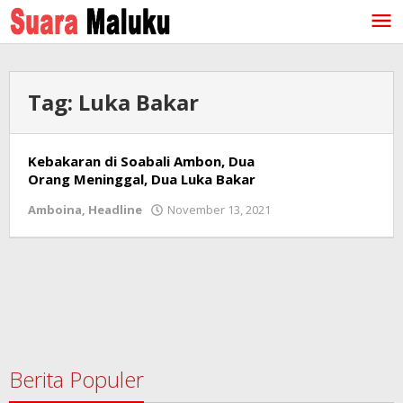
Lewati
ke
konten
Tag:
Luka Bakar
Kebakaran di Soabali Ambon, Dua
Orang Meninggal, Dua Luka Bakar
Amboina
,
Headline
November 13, 2021
oleh
redaksi
Berita Populer