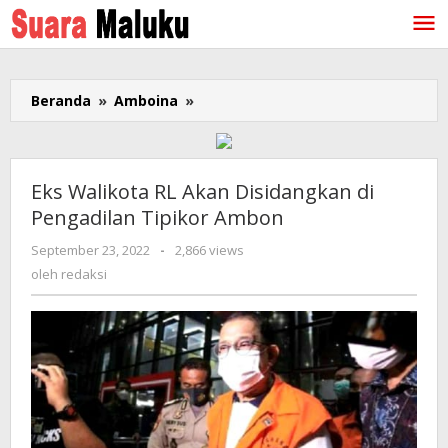
Lewati
ke
konten
Beranda
»
Amboina
»
Eks
Walikota
RL
Akan
Disidangkan
Eks Walikota RL Akan Disidangkan di
di
Pengadilan Tipikor Ambon
Pengadilan
Tipikor
September 23, 2022
oleh
-
2,866 views
Ambon
redaksi
oleh
redaksi