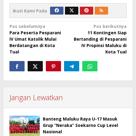
Ikuti Kami Pada
Navigasi
Pos sebelumnya
Pos berikutnya
Para Peserta Pesparani
11 Kontingen Siap
pos
IV Umat Katolik Mulai
Bertanding di Pesparani
Berdatangan di Kota
IV Propinsi Maluku di
Tual
Kota Tual
Jangan Lewatkan
Banteng Maluku Raya U-17 Masuk
Grup “Neraka” Soekarno Cup Level
Nasional