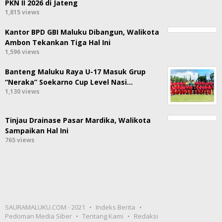
PKN II 2026 di Jateng
1,815 views
Kantor BPD GBI Maluku Dibangun, Walikota
Ambon Tekankan Tiga Hal Ini
1,596 views
Banteng Maluku Raya U-17 Masuk Grup
“Neraka” Soekarno Cup Level Nasi…
1,130 views
Tinjau Drainase Pasar Mardika, Walikota
Sampaikan Hal Ini
765 views
SAURAMALUKU.COM - 2021
Indeks Berita
Pedoman Media Siber
Tentang Kami
Redaksi