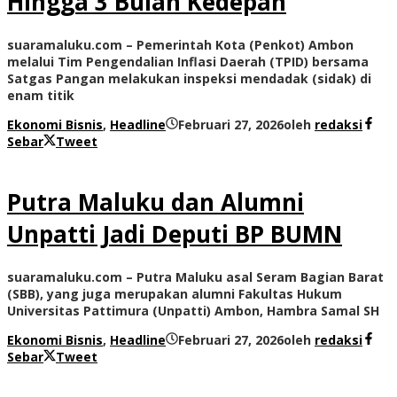
Hingga 3 Bulan Kedepan
suaramaluku.com – Pemerintah Kota (Penkot) Ambon
melalui Tim Pengendalian Inflasi Daerah (TPID) bersama
Satgas Pangan melakukan inspeksi mendadak (sidak) di
enam titik
Ekonomi Bisnis
,
Headline
Februari 27, 2026
oleh
redaksi
Sebar
Tweet
Putra Maluku dan Alumni
Unpatti Jadi Deputi BP BUMN
suaramaluku.com – Putra Maluku asal Seram Bagian Barat
(SBB), yang juga merupakan alumni Fakultas Hukum
Universitas Pattimura (Unpatti) Ambon, Hambra Samal SH
Ekonomi Bisnis
,
Headline
Februari 27, 2026
oleh
redaksi
Sebar
Tweet