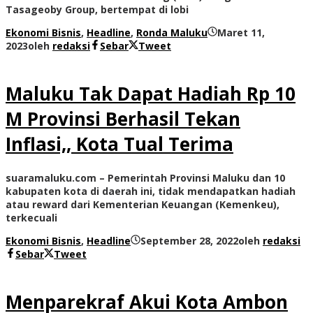
Tasageoby Group, bertempat di lobi
Ekonomi Bisnis
,
Headline
,
Ronda Maluku
Maret 11,
2023
oleh
redaksi
Sebar
Tweet
Maluku Tak Dapat Hadiah Rp 10
M Provinsi Berhasil Tekan
Inflasi,, Kota Tual Terima
suaramaluku.com – Pemerintah Provinsi Maluku dan 10
kabupaten kota di daerah ini, tidak mendapatkan hadiah
atau reward dari Kementerian Keuangan (Kemenkeu),
terkecuali
Ekonomi Bisnis
,
Headline
September 28, 2022
oleh
redaksi
Sebar
Tweet
Menparekraf Akui Kota Ambon