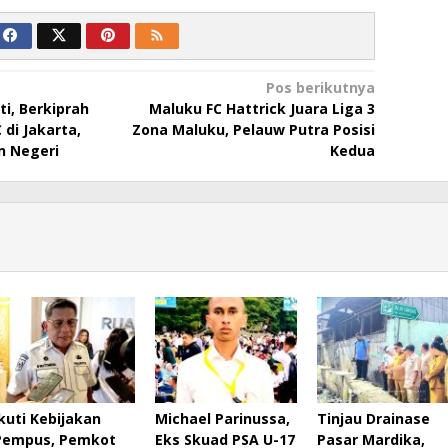
Pos berikutnya
ti, Berkiprah
Maluku FC Hattrick Juara Liga 3
di Jakarta,
Zona Maluku, Pelauw Putra Posisi
n Negeri
Kedua
Ikuti Kebijakan
Michael Parinussa,
Tinjau Drainase
Pempus, Pemkot
Eks Skuad PSA U-17
Pasar Mardika,