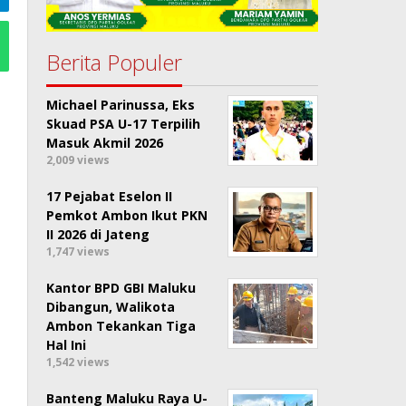
Berita Populer
Michael Parinussa, Eks
Skuad PSA U-17 Terpilih
Masuk Akmil 2026
2,009 views
17 Pejabat Eselon II
Pemkot Ambon Ikut PKN
II 2026 di Jateng
1,747 views
Kantor BPD GBI Maluku
Dibangun, Walikota
Ambon Tekankan Tiga
Hal Ini
1,542 views
Banteng Maluku Raya U-