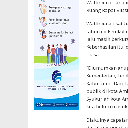
Wattimena dan pim
Ruang Rapat Vliss
Wattimena usai ke
tahun ini Pemkot 
lalu masih berkuta
Keberhasilan itu,
biasa.
“Diumumkan anuge
Kementerian, Lemb
Kabupaten. Dari h
publik di kota Am
Syukurlah kota Am
kita belum masuk 
Diakuinya capaian
dapat memperbaiki