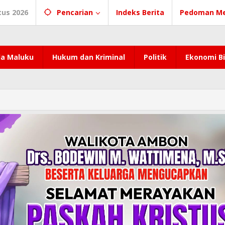
tus 2026
Pencarian
Indeks Berita
Pedoman Me
a Maluku
Hukum dan Kriminal
Politik
Ekonomi Bi