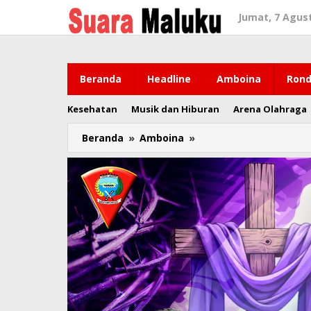
Lewati
Jumat, 7 Agus
ke
konten
Beranda
Headline
Amboina
Rond
Kesehatan
Musik dan Hiburan
Arena Olahraga
Beranda
»
Amboina
»
Wattimena
Syukur
Ambon
Masuk
Zona
Hijau
Standar
Kepatuhan
Pelayanan
Publik
Ombudsman
RI