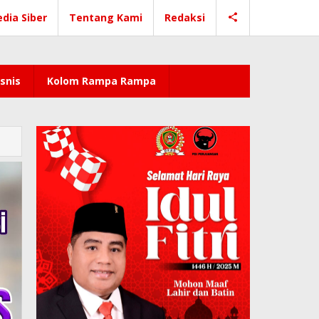
dia Siber
Tentang Kami
Redaksi
snis
Kolom Rampa Rampa