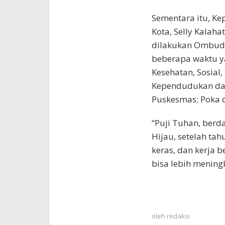
Sementara itu, Ke
Kota, Selly Kalah
dilakukan Ombuds
beberapa waktu ya
Kesehatan, Sosial
Kependudukan dan 
Puskesmas; Poka 
“Puji Tuhan, berda
Hijau, setelah tah
keras, dan kerja 
bisa lebih meningk
oleh
redaksi