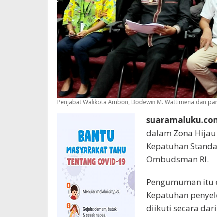
Penjabat Walikota Ambon, Bodewin M. Wattimena dan par
suaramaluku.co
dalam Zona Hijau (
Kepatuhan Standa
Ombudsman RI.
Pengumuman itu d
Kepatuhan penyele
diikuti secara da