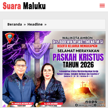
Lewati
ke
konten
Beranda
»
Headline
»
Putra
Maluku
Dipromosi
Jadi
Asops
Kasad,
Tampubolon
Kasum
TNI,
Baay
Pangdam
Jaya