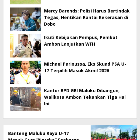
Mercy Barends: Polisi Harus Bertindak
Tegas, Hentikan Rantai Kekerasan di
Dobo
Ikuti Kebijakan Pempus, Pemkot
Ambon Lanjutkan WFH
Michael Parinussa, Eks Skuad PSA U-
17 Terpilih Masuk Akmil 2026
Kantor BPD GBI Maluku Dibangun,
Walikota Ambon Tekankan Tiga Hal
Ini
Banteng Maluku Raya U-17
Masuk Grup “Neraka” Soekarno