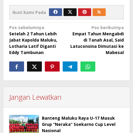
Ikuti Kami Pada
Navigasi
Pos sebelumnya
Pos berikutnya
Setelah 2 Tahun Lebih
Empat Tahun Mengabdi
pos
Jabat Kapolda Maluku,
di Tanah Asal, Said
Lotharia Latif Diganti
Latuconsina Dimutasi ke
Eddy Tambunan
Mabesal
Jangan Lewatkan
Banteng Maluku Raya U-17 Masuk
Grup “Neraka” Soekarno Cup Level
Nasional