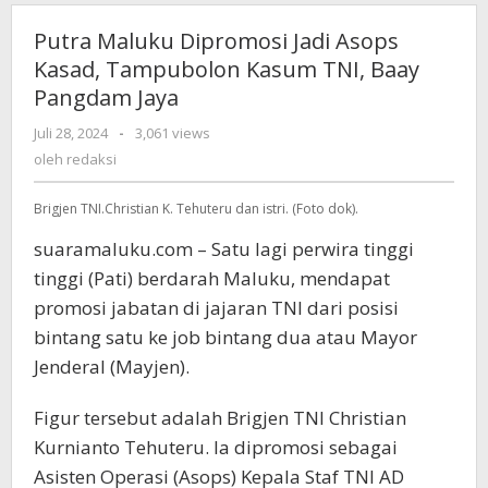
Putra Maluku Dipromosi Jadi Asops
Kasad, Tampubolon Kasum TNI, Baay
Pangdam Jaya
Juli 28, 2024
oleh
-
3,061 views
redaksi
oleh
redaksi
Brigjen TNI.Christian K. Tehuteru dan istri. (Foto dok).
suaramaluku.com – Satu lagi perwira tinggi
tinggi (Pati) berdarah Maluku, mendapat
promosi jabatan di jajaran TNI dari posisi
bintang satu ke job bintang dua atau Mayor
Jenderal (Mayjen).
Figur tersebut adalah Brigjen TNI Christian
Kurnianto Tehuteru. Ia dipromosi sebagai
Asisten Operasi (Asops) Kepala Staf TNI AD