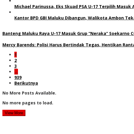
Michael Parinussa, Eks Skuad PSA U-17 Terpilih Masuk 
Kantor BPD GBI Maluku Dibangun, Walikota Ambon Teka
Banteng Maluku Raya U-17 Masuk Grup “Neraka” Soekarno Cu
Mercy Barends: Polisi Harus Bertindak Tegas, Hentikan Rant
1
2
3
…
939
Berikutnya
No More Posts Available.
No more pages to load.
View More