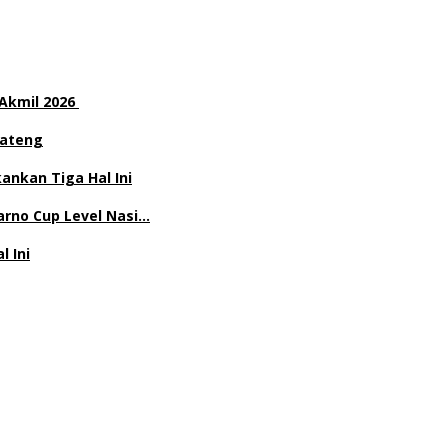
 Akmil 2026
Jateng
nkan Tiga Hal Ini
rno Cup Level Nasi…
l Ini