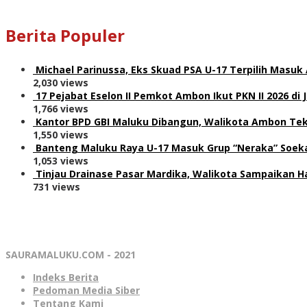
Berita Populer
Michael Parinussa, Eks Skuad PSA U-17 Terpilih Masuk
2,030 views
17 Pejabat Eselon II Pemkot Ambon Ikut PKN II 2026 di 
1,766 views
Kantor BPD GBI Maluku Dibangun, Walikota Ambon Teka
1,550 views
Banteng Maluku Raya U-17 Masuk Grup “Neraka” Soeka
1,053 views
Tinjau Drainase Pasar Mardika, Walikota Sampaikan Ha
731 views
SAURAMALUKU.COM - 2021
Indeks Berita
Pedoman Media Siber
Tentang Kami