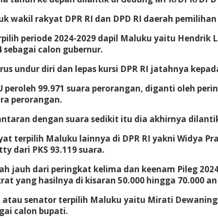
uk wakil rakyat DPR RI dan DPD RI daerah pemilihan 
ilih periode 2024-2029 dapil Maluku yaitu Hendrik L
 sebagai calon gubernur.
s undur diri dan lepas kursi DPR RI jatahnya kepada
U peroleh 99.971 suara perorangan, diganti oleh per
ara perorangan.
Lantaran dengan suara sedikit itu dia akhirnya dilan
at terpilih Maluku lainnya di DPR RI yakni Widya Pr
ty dari PKS 93.119 suara.
h jauh dari peringkat kelima dan keenam Pileg 2024 
t yang hasilnya di kisaran 50.000 hingga 70.000 an
 atau senator terpilih Maluku yaitu Mirati Dewaning
ai calon bupati.