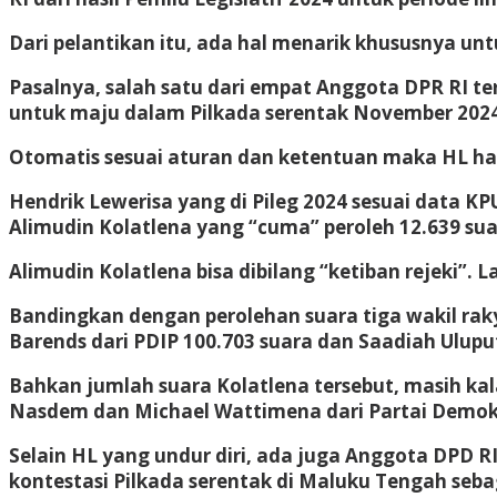
Dari pelantikan itu, ada hal menarik khususnya unt
Pasalnya, salah satu dari empat Anggota DPR RI terp
untuk maju dalam Pilkada serentak November 2024
Otomatis sesuai aturan dan ketentuan maka HL haru
Hendrik Lewerisa yang di Pileg 2024 sesuai data KP
Alimudin Kolatlena yang “cuma” peroleh 12.639 su
Alimudin Kolatlena bisa dibilang “ketiban rejeki”. 
Bandingkan dengan perolehan suara tiga wakil raky
Barends dari PDIP 100.703 suara dan Saadiah Uluput
Bahkan jumlah suara Kolatlena tersebut, masih kala
Nasdem dan Michael Wattimena dari Partai Demokra
Selain HL yang undur diri, ada juga Anggota DPD RI
kontestasi Pilkada serentak di Maluku Tengah sebag