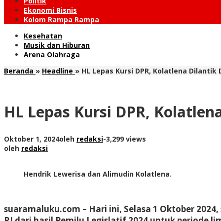
Politik
Ekonomi Bisnis
Kolom Rampa Rampa
Kesehatan
Musik dan Hiburan
Arena Olahraga
Beranda
»
Headline
»
HL Lepas Kursi DPR, Kolatlena Dilanti
HL Lepas Kursi DPR, Kolatlen
Oktober 1, 2024
oleh
redaksi
-
3,299 views
oleh
redaksi
Hendrik Lewerisa dan Alimudin Kolatlena.
suaramaluku.com
– Hari ini, Selasa 1 Oktober 202
RI dari hasil Pemilu Legislatif 2024 untuk periode