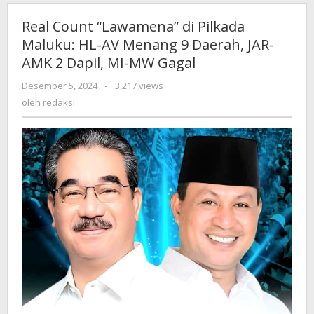
Gagal
Real Count “Lawamena” di Pilkada
Maluku: HL-AV Menang 9 Daerah, JAR-
AMK 2 Dapil, MI-MW Gagal
Desember 5, 2024
oleh
-
3,217 views
redaksi
oleh
redaksi