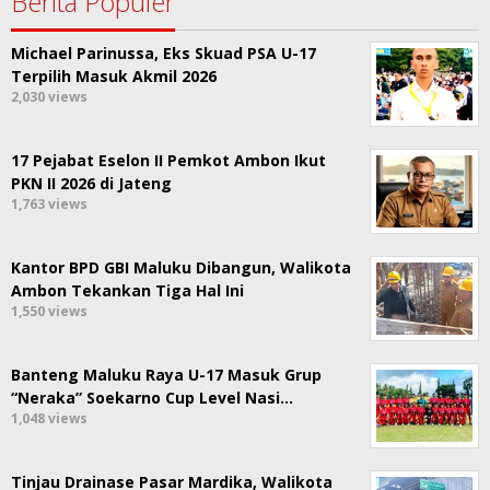
Berita Populer
Michael Parinussa, Eks Skuad PSA U-17
Terpilih Masuk Akmil 2026
2,030 views
17 Pejabat Eselon II Pemkot Ambon Ikut
PKN II 2026 di Jateng
1,763 views
Kantor BPD GBI Maluku Dibangun, Walikota
Ambon Tekankan Tiga Hal Ini
1,550 views
Banteng Maluku Raya U-17 Masuk Grup
“Neraka” Soekarno Cup Level Nasi…
1,048 views
Tinjau Drainase Pasar Mardika, Walikota