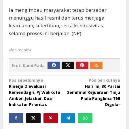
Ia mengimbau masyarakat tetap bersabar
menunggu hasil resmi dan terus menjaga
keamanan, ketertiban, serta kondusivitas
selama proses ini berjalan. (NP)
oleh
redaksi
Ikuti Kami Pada
Navigasi
Pos sebelumnya
Pos berikutnya
Kinerja Dievaluasi
Hari Ini, 30 Partai
pos
Kemendagri, Pj Walikota
Semifinal Kejuaraan Tinju
Ambon Jelaskan Dua
Piala Panglima TNI
Indikator Prioritas
Digelar