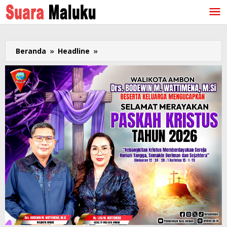
Lewati
ke
konten
Beranda
»
Headline
»
Real
Count
"Lawamena"
di
Pilkada
Maluku:
HL-
AV
Menang
9
Daerah,
JAR-
AMK
2
Dapil,
MI-
MW