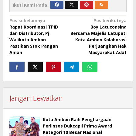
Ikuti Kami Pada
Navigasi
Pos sebelumnya
Pos berikutnya
Rapat Koordinasi TPID
Boy Latuconsina
pos
dan Distributor, Pj
Bersama Majelis Latupati
Walikota Ambon
Kota Ambon Kolaborasi
Pastikan Stok Pangan
Perjuangkan Hak
Aman
Masyarakat Adat
Jangan Lewatkan
Kota Ambon Raih Penghargaan
Perlinsos Dukcapil Prima Award
Kategori 10 Besar Nasional