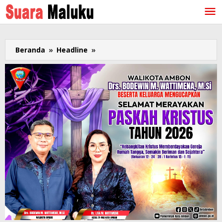
Lewati
ke
konten
Beranda
»
Headline
»
Menteri
ESDM
Sebut
Pasokan
BBM
di
Maluku
Cukup
Jelang
Natal
dan
Tahun
Baru