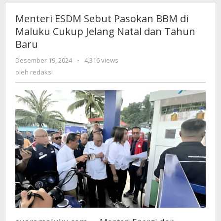
Menteri ESDM Sebut Pasokan BBM di
Maluku Cukup Jelang Natal dan Tahun
Baru
Desember 19, 2024
oleh
-
4,316 views
redaksi
oleh
redaksi