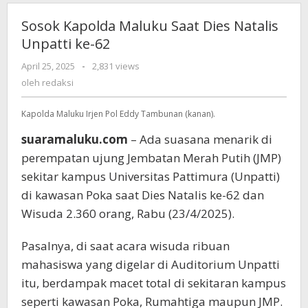
Sosok Kapolda Maluku Saat Dies Natalis
Unpatti ke-62
April 25, 2025
oleh
-
2,831 views
redaksi
oleh
redaksi
Kapolda Maluku Irjen Pol Eddy Tambunan (kanan).
suaramaluku.com
– Ada suasana menarik di
perempatan ujung Jembatan Merah Putih (JMP)
sekitar kampus Universitas Pattimura (Unpatti)
di kawasan Poka saat Dies Natalis ke-62 dan
Wisuda 2.360 orang, Rabu (23/4/2025).
Pasalnya, di saat acara wisuda ribuan
mahasiswa yang digelar di Auditorium Unpatti
itu, berdampak macet total di sekitaran kampus
seperti kawasan Poka, Rumahtiga maupun JMP.