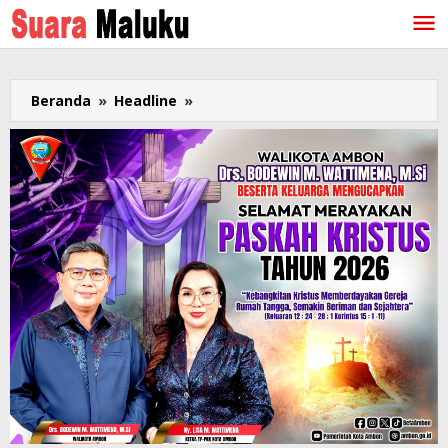
Lewati
ke
konten
Beranda
»
Headline
»
Sosok
Kapolda
Maluku
Saat
Dies
Natalis
Unpatti
ke-
62