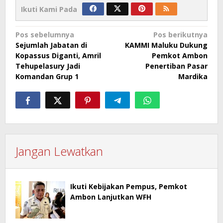
Ikuti Kami Pada
Navigasi
Pos sebelumnya
Pos berikutnya
Sejumlah Jabatan di
KAMMI Maluku Dukung
pos
Kopassus Diganti, Amril
Pemkot Ambon
Tehupelasury Jadi
Penertiban Pasar
Komandan Grup 1
Mardika
Jangan Lewatkan
Ikuti Kebijakan Pempus, Pemkot
Ambon Lanjutkan WFH