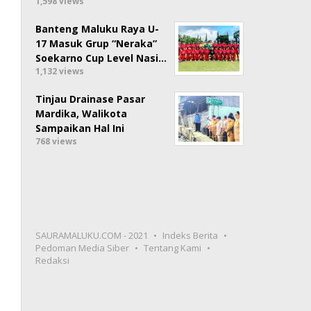
1,598 views
Banteng Maluku Raya U-
17 Masuk Grup “Neraka”
Soekarno Cup Level Nasi…
1,132 views
Tinjau Drainase Pasar
Mardika, Walikota
Sampaikan Hal Ini
768 views
SAURAMALUKU.COM - 2021
Indeks Berita
Pedoman Media Siber
Tentang Kami
Redaksi