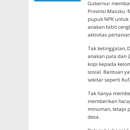
Gubernur membawa
Provinsi Maluku. M
pupuk NPK untuk p
anakan bibit ceng
aktivitas pertanian
Tak ketinggalan, 
anakan pala dan 2
kopi kepada kelo
sosial. Bantuan y
sekitar seperti Ku
Tak hanya member
memberikan harap
minuman, tetapi p
desa.