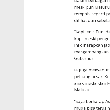
Dalam berbagai h
meskipun Maluku 
rempah, seperti pa
dilihat dari sebel
“Kopi jenis Tuni d
kopi, meski peng
ini diharapkan jad
mengembangkan ko
Gubernur.
Ia juga menyebut
peluang besar. Ko
anak muda, dan ke
Maluku.
“Saya berharap As
muda bisa terus 