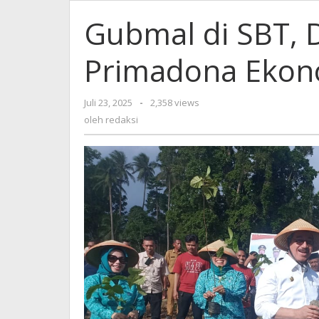
Gubmal di SBT, D
Primadona Ekon
Juli 23, 2025
oleh
-
2,358 views
redaksi
oleh
redaksi