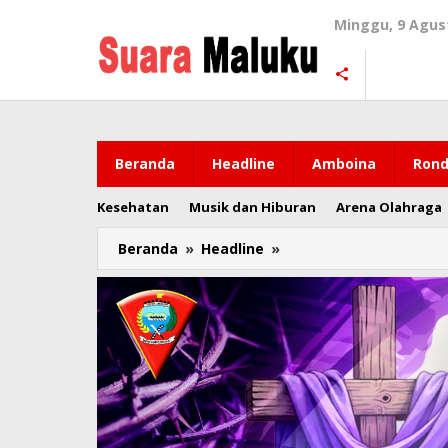
Lewati
Minggu, 9 Agus
ke
konten
Beranda
Headline
Amboina
Rond
Kesehatan
Musik dan Hiburan
Arena Olahraga
Beranda
»
Headline
»
Gubmal
di
SBT,
Dorong
Kopi
Lokal
Jadi
Primadona
Ekonomi
Baru