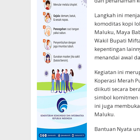
dan penanaman kop
Langkah ini menj
komoditas kopi lo
Maluku, Maya Baby
Wakil Bupati Mif
kepentingan lainn
menandai awal dar
Kegiatan ini meru
Koperasi Merah Pu
diikuti secara ber
simbol komitmen 
ini juga membuka 
Maluku.
Bantuan Nyata un