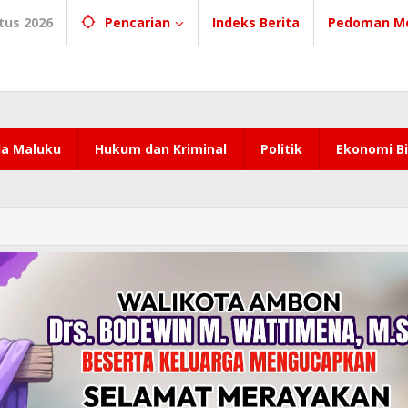
tus 2026
Pencarian
Indeks Berita
Pedoman Me
a Maluku
Hukum dan Kriminal
Politik
Ekonomi Bi