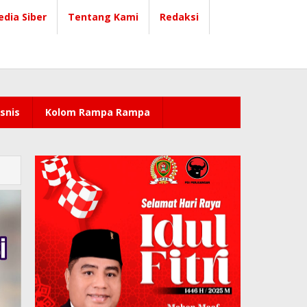
dia Siber
Tentang Kami
Redaksi
snis
Kolom Rampa Rampa