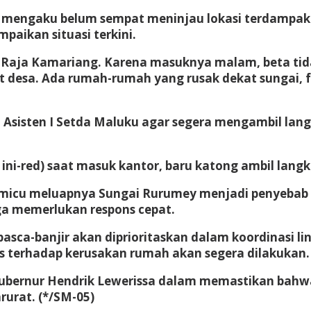
b mengaku belum sempat meninjau lokasi terdampak
aikan situasi terkini.
Raja Kamariang. Karena masuknya malam, beta tidak 
t desa. Ada rumah-rumah yang rusak dekat sungai, f
Asisten I Setda Maluku agar segera mengambil lang
 ini-red) saat masuk kantor, baru katong ambil lang
emicu meluapnya Sungai Rurumey menjadi penyebab 
ga memerlukan respons cepat.
-banjir akan diprioritaskan dalam koordinasi lint
is terhadap kerusakan rumah akan segera dilakukan.
 Gubernur Hendrik Lewerissa dalam memastikan bah
arurat.
(*/SM-05)