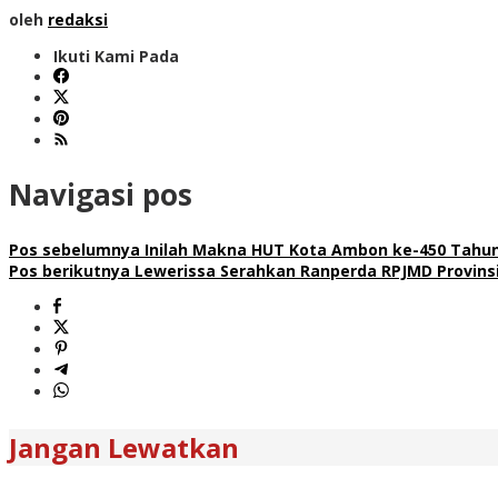
oleh
redaksi
Ikuti Kami Pada
Navigasi pos
Pos sebelumnya
Inilah Makna HUT Kota Ambon ke-450 Tahu
Pos berikutnya
Lewerissa Serahkan Ranperda RPJMD Provins
Jangan Lewatkan