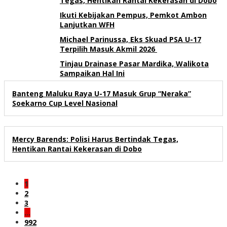
Tegas, Hentikan Rantai Kekerasan di Dobo
Ikuti Kebijakan Pempus, Pemkot Ambon
Lanjutkan WFH
Michael Parinussa, Eks Skuad PSA U-17
Terpilih Masuk Akmil 2026
Tinjau Drainase Pasar Mardika, Walikota
Sampaikan Hal Ini
Banteng Maluku Raya U-17 Masuk Grup “Neraka”
Soekarno Cup Level Nasional
Mercy Barends: Polisi Harus Bertindak Tegas,
Hentikan Rantai Kekerasan di Dobo
1
2
3
…
992