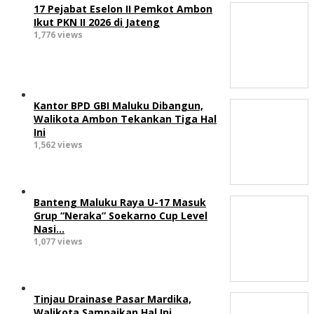
17 Pejabat Eselon II Pemkot Ambon
Ikut PKN II 2026 di Jateng
1,776 views
Kantor BPD GBI Maluku Dibangun,
Walikota Ambon Tekankan Tiga Hal
Ini
1,562 views
Banteng Maluku Raya U-17 Masuk
Grup “Neraka” Soekarno Cup Level
Nasi…
1,077 views
Tinjau Drainase Pasar Mardika,
Walikota Sampaikan Hal Ini