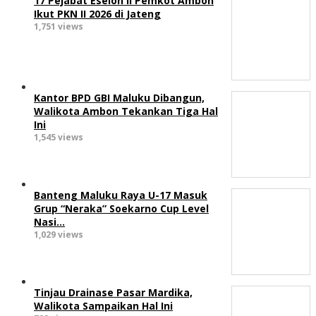
17 Pejabat Eselon II Pemkot Ambon
Ikut PKN II 2026 di Jateng
1,751 views
Kantor BPD GBI Maluku Dibangun,
Walikota Ambon Tekankan Tiga Hal
Ini
1,545 views
Banteng Maluku Raya U-17 Masuk
Grup “Neraka” Soekarno Cup Level
Nasi…
1,029 views
Tinjau Drainase Pasar Mardika,
Walikota Sampaikan Hal Ini