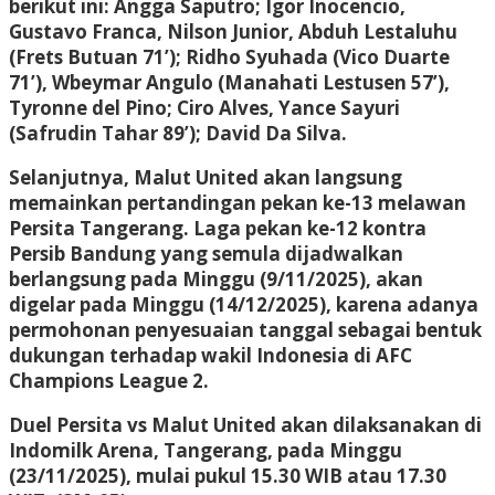
berikut ini: Angga Saputro; Igor Inocencio,
Gustavo Franca, Nilson Junior, Abduh Lestaluhu
(Frets Butuan 71’); Ridho Syuhada (Vico Duarte
71’), Wbeymar Angulo (Manahati Lestusen 57’),
Tyronne del Pino; Ciro Alves, Yance Sayuri
(Safrudin Tahar 89’); David Da Silva.
Selanjutnya, Malut United akan langsung
memainkan pertandingan pekan ke-13 melawan
Persita Tangerang. Laga pekan ke-12 kontra
Persib Bandung yang semula dijadwalkan
berlangsung pada Minggu (9/11/2025), akan
digelar pada Minggu (14/12/2025), karena adanya
permohonan penyesuaian tanggal sebagai bentuk
dukungan terhadap wakil Indonesia di AFC
Champions League 2.
Duel Persita vs Malut United akan dilaksanakan di
Indomilk Arena, Tangerang, pada Minggu
(23/11/2025), mulai pukul 15.30 WIB atau 17.30