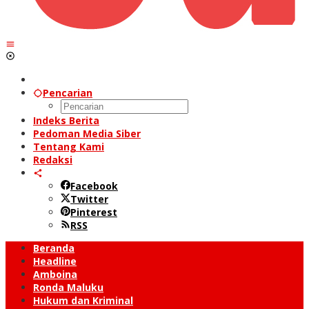
Pencarian
Indeks Berita
Pedoman Media Siber
Tentang Kami
Redaksi
Facebook
Twitter
Pinterest
RSS
Beranda
Headline
Amboina
Ronda Maluku
Hukum dan Kriminal