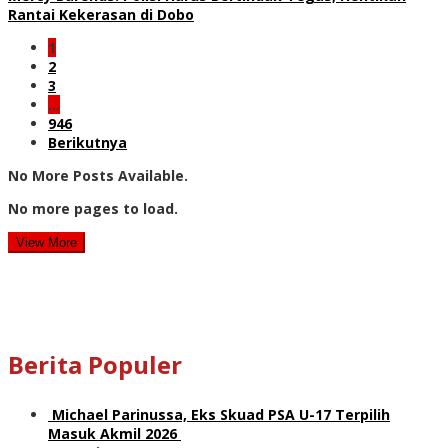
Rantai Kekerasan di Dobo
1
2
3
…
946
Berikutnya
No More Posts Available.
No more pages to load.
View More
Berita Populer
Michael Parinussa, Eks Skuad PSA U-17 Terpilih
Masuk Akmil 2026