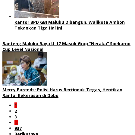
Kantor BPD GBI Maluku Dibangun, Walikota Ambon
Tekankan Tiga Hal Ini
Banteng Maluku Raya U-17 Masuk Grup “Neraka” Soekarno
Cup Level Nasional
Mercy Barends: Polisi Harus Bertindak Tegas, Hentikan
Rantai Kekerasan di Dobo
1
2
3
…
937
Berikutnya