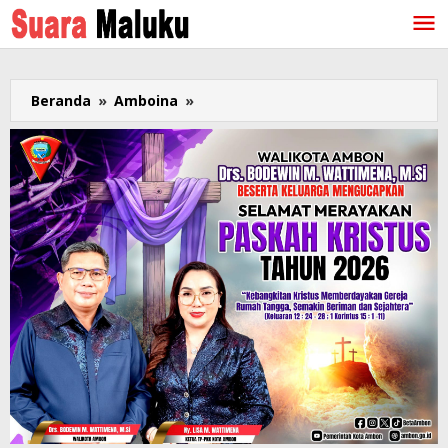
Lewati
ke
konten
Beranda
»
Amboina
»
Walikota:
Pasar
Lama
Mardika
Tempat
Usaha,
Bukan
Rumah
Kos
!