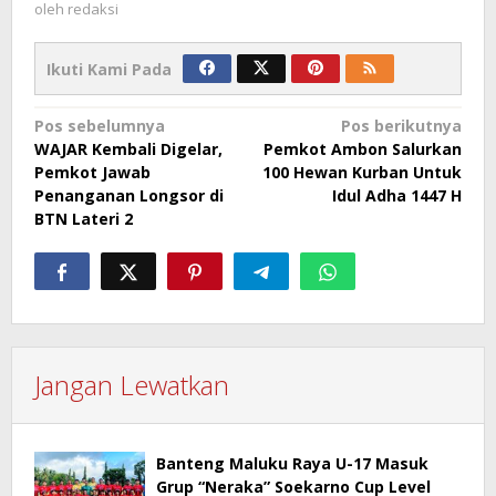
oleh
redaksi
Ikuti Kami Pada
Navigasi
Pos sebelumnya
Pos berikutnya
WAJAR Kembali Digelar,
Pemkot Ambon Salurkan
pos
Pemkot Jawab
100 Hewan Kurban Untuk
Penanganan Longsor di
Idul Adha 1447 H
BTN Lateri 2
Jangan Lewatkan
Banteng Maluku Raya U-17 Masuk
Grup “Neraka” Soekarno Cup Level