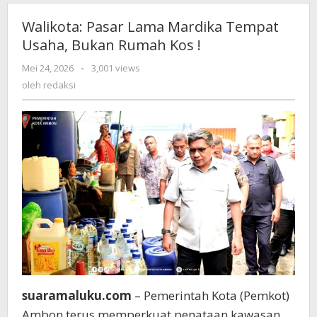
Walikota: Pasar Lama Mardika Tempat
Usaha, Bukan Rumah Kos !
Mei 24, 2026
oleh
-
3,001 views
redaksi
oleh
redaksi
suaramaluku.com
– Pemerintah Kota (Pemkot)
Ambon terus memperkuat penataan kawasan