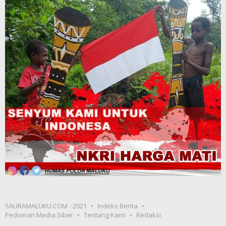
SAURAMALUKU.COM - 2021
Indeks Berita
Pedoman Media Siber
Tentang Kami
Redaksi