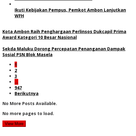
Ikuti Kebijakan Pempus, Pemkot Ambon Lanjutkan
WFH
Kota Ambon Raih Penghargaan Perlinsos Dukcapil Prima
Award Kategori 10 Besar Nasional
Sekda Maluku Dorong Percepatan Penanganan Dampak
Sosial PSN Blok Masela
1
2
3
…
947
Berikutnya
No More Posts Available.
No more pages to load.
View More