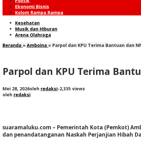
Politik
Ekonomi Bisnis
Kolom Rampa Rampa
Kesehatan
Musik dan Hiburan
Arena Olahraga
Beranda
»
Amboina
»
Parpol dan KPU Terima Bantuan dan N
Parpol dan KPU Terima Bant
Mei 28, 2026
oleh
redaksi
-
2,335 views
oleh
redaksi
suaramaluku.com
– Pemerintah Kota (Pemkot) Amb
dan penandatanganan Naskah Perjanjian Hibah D