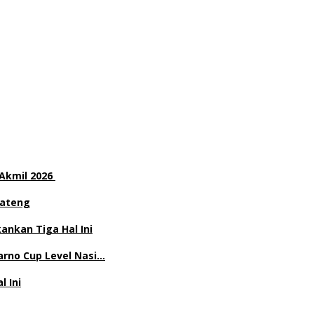
 Akmil 2026
Jateng
nkan Tiga Hal Ini
rno Cup Level Nasi…
l Ini