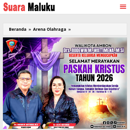
Lewati
ke
konten
Beranda
»
Arena Olahraga
»
Pedro
Soukotta,
Pembalap
Cilik
Berprestasi
dan
Pengalaman
Nasional