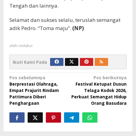
Tengah dan lainnya.
Selamat dan sukses selalu, teruslah semangat
adik Pedro. “Toma maju”.
(NP)
oleh
redaksi
Ikuti Kami Pada
Navigasi
Pos sebelumnya
Pos berikutnya
Berprestasi Olahraga,
Festival Ketupat Dusun
pos
Empat Prajurit Rindam
Telaga Kodok 2026,
Pattimura Diberi
Perkuat Semangat Hidup
Penghargaan
Orang Basudara