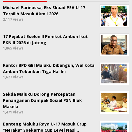
Michael Parinussa, Eks Skuad PSA U-17
Terpilih Masuk Akmil 2026
2,117 views
17 Pejabat Eselon II Pemkot Ambon Ikut
PKN II 2026 di Jateng
1,865 views
Kantor BPD GBI Maluku Dibangun, Walikota
Ambon Tekankan Tiga Hal Ini
1,627 views
Sekda Maluku Dorong Percepatan
Penanganan Dampak Sosial PSN Blok
Masela
1,471 views
Banteng Maluku Raya U-17 Masuk Grup
“Neraka” Soekarno Cup Level Nasi…