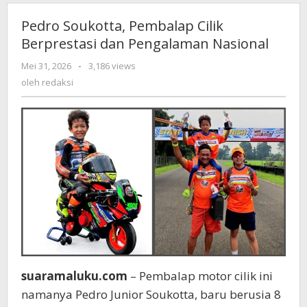
Pedro Soukotta, Pembalap Cilik
Berprestasi dan Pengalaman Nasional
Mei 31, 2026
oleh
-
3,186 views
redaksi
oleh
redaksi
suaramaluku.com
– Pembalap motor cilik ini
namanya Pedro Junior Soukotta, baru berusia 8