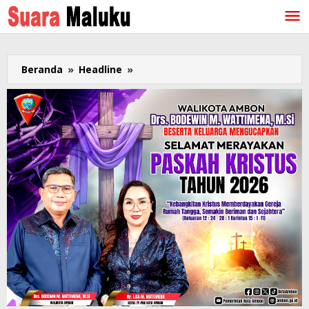
Lewati
ke
konten
Beranda
»
Headline
»
Lepas
Kontingen
Pesparawi
Maluku
ke
Ajang
Nasional,
Lewerissa
Harap
Berikan
yang
Terbaik