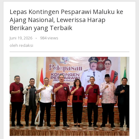
Lepas Kontingen Pesparawi Maluku ke
Ajang Nasional, Lewerissa Harap
Berikan yang Terbaik
Juni 19, 2026
oleh
-
984 views
redaksi
oleh
redaksi