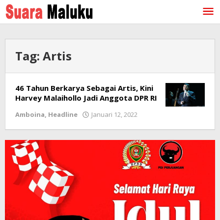
Lewati
ke
konten
Tag:
Artis
46 Tahun Berkarya Sebagai Artis, Kini
Harvey Malaihollo Jadi Anggota DPR RI
Amboina
,
Headline
Januari 12, 2022
oleh
redaksi