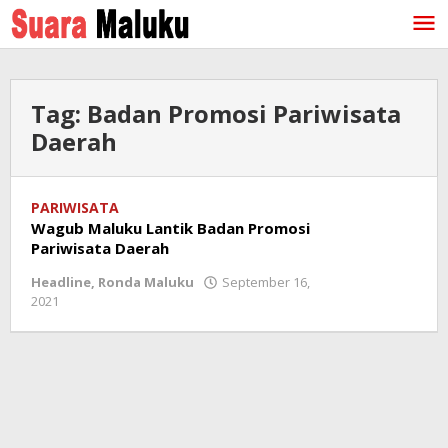
Lewati
ke
konten
Tag:
Badan Promosi Pariwisata
Daerah
PARIWISATA
Wagub Maluku Lantik Badan Promosi
Pariwisata Daerah
Headline
,
Ronda Maluku
September 16,
2021
oleh
redaksi