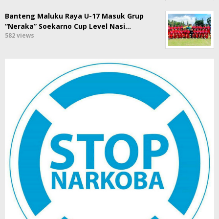
Banteng Maluku Raya U-17 Masuk Grup
“Neraka” Soekarno Cup Level Nasi…
582 views