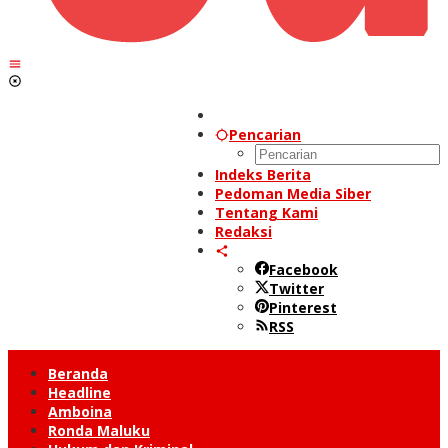
Pencarian
Indeks Berita
Pedoman Media Siber
Tentang Kami
Redaksi
Facebook
Twitter
Pinterest
RSS
Beranda
Headline
Amboina
Ronda Maluku