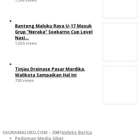
1,542 views
Banteng Maluku Raya U-17 Masuk
Grup “Neraka” Soekarno Cup Level
Nasi…
1,023 views
Tinjau Drainase Pasar Mardika,
Walikota Sampaikan Hal Ini
720 views
SAURAMALUKU.COM - 2021
Indeks Berita
Pedoman Media Siber