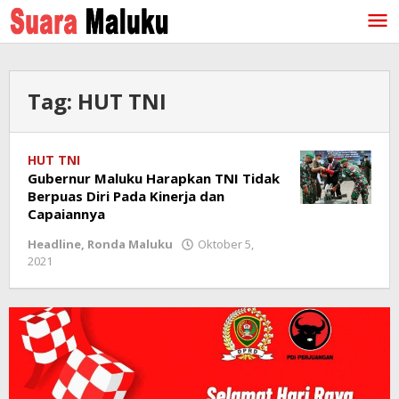
Lewati
ke
konten
Tag:
HUT TNI
HUT TNI
Gubernur Maluku Harapkan TNI Tidak
Berpuas Diri Pada Kinerja dan
Capaiannya
Headline
,
Ronda Maluku
Oktober 5,
2021
oleh
redaksi