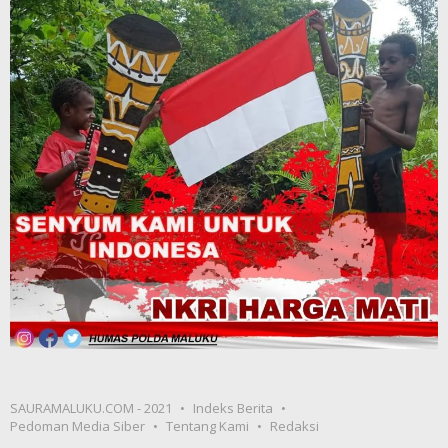
SAURAMALUKU.COM - 2021
Indeks Berita
Pedoman Media Siber
Tentang Kami
Redaksi