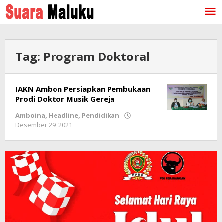
Lewati
ke
konten
Tag:
Program Doktoral
IAKN Ambon Persiapkan Pembukaan
Prodi Doktor Musik Gereja
Amboina
,
Headline
,
Pendidikan
Desember 29, 2021
oleh
redaksi