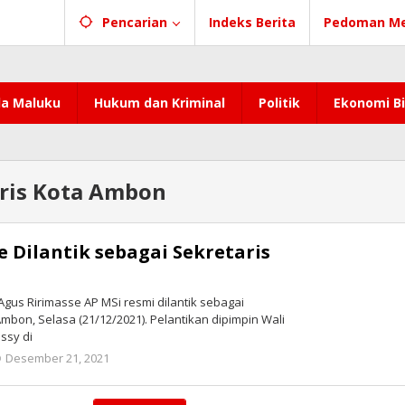
Pencarian
Indeks Berita
Pedoman Me
a Maluku
Hukum dan Kriminal
Politik
Ekonomi Bi
ris Kota Ambon
e Dilantik sebagai Sekretaris
gus Ririmasse AP MSi resmi dilantik sebagai
Ambon, Selasa (21/12/2021). Pelantikan dipimpin Wali
ssy di
Desember 21, 2021
oleh
redaksi