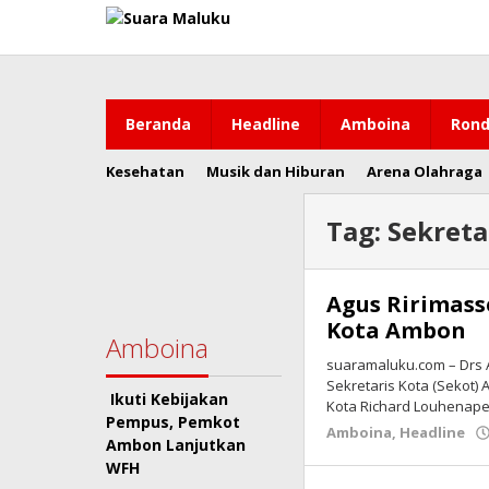
Lewati
ke
konten
Beranda
Headline
Amboina
Rond
Kesehatan
Musik dan Hiburan
Arena Olahraga
Tag:
Sekreta
Agus Ririmass
Kota Ambon
Amboina
suaramaluku.com – Drs A
Sekretaris Kota (Sekot) 
Ikuti Kebijakan
Kota Richard Louhenape
Pempus, Pemkot
Amboina
,
Headline
Ambon Lanjutkan
WFH