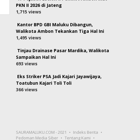
PKN II 2026 di Jateng
1,715 views
Kantor BPD GBI Maluku Dibangun,
Walikota Ambon Tekankan Tiga Hal Ini
1,495 views
Tinjau Drainase Pasar Mardika, Walikota
Sampaikan Hal Ini
693 views
Eks Striker PSA Jadi Kajari Jayawijaya,
Toatubun Kajari Toli Toli
366 views
SAURAMALUKU.COM - 2021
Indeks Berita
Pedoman Media Siber
Tentang Kami