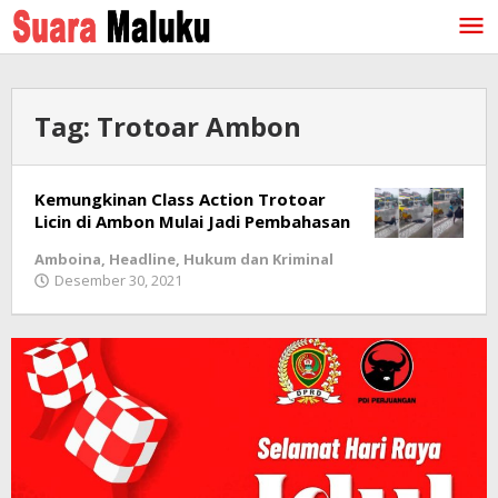
Lewati
ke
konten
Tag:
Trotoar Ambon
Kemungkinan Class Action Trotoar
Licin di Ambon Mulai Jadi Pembahasan
Amboina
,
Headline
,
Hukum dan Kriminal
Desember 30, 2021
oleh
redaksi