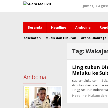
Lewati
Jumat, 7 Agus
ke
konten
Beranda
Headline
Amboina
Rond
Kesehatan
Musik dan Hiburan
Arena Olahraga
Tag:
Wakajat
Lingitubun Di
Maluku ke Suls
Amboina
suaramaluku.com – Seba
dimutasi dan promosi s
Tinggi seluruh Indonesia
Headline
,
Hukum dan 