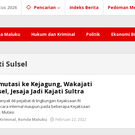
tus 2026
Pencarian
Indeks Berita
Pedoman Me
a Maluku
Hukum dan Kriminal
Politik
Ekonomi Bi
i Sulsel
mutasi ke Kejagung, Wakajati
el, Jesaja Jadi Kajati Sultra
nyak 66 pejabat di lingkungan Kejaksaan RI
ecara internal maupun pada beberapa Kejaksaan
. Mutasi
Kriminal
,
Ronda Maluku
Februari 22, 2022
oleh
redaksi