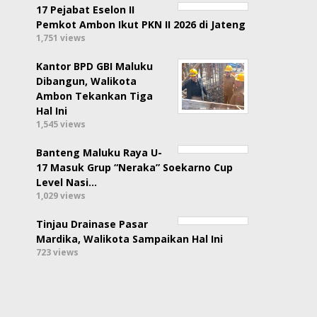
17 Pejabat Eselon II
Pemkot Ambon Ikut PKN II 2026 di Jateng
1,751 views
Kantor BPD GBI Maluku
Dibangun, Walikota
Ambon Tekankan Tiga
Hal Ini
1,545 views
Banteng Maluku Raya U-
17 Masuk Grup “Neraka” Soekarno Cup
Level Nasi…
1,029 views
Tinjau Drainase Pasar
Mardika, Walikota Sampaikan Hal Ini
723 views