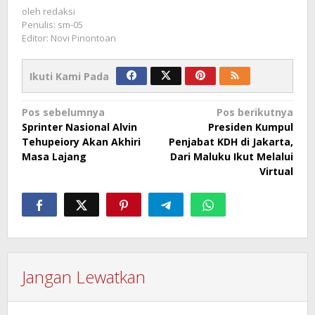
oleh
redaksi
Penulis: sm-05
Editor: Novi Pinontoan
Ikuti Kami Pada
Navigasi
Pos sebelumnya
Pos berikutnya
Sprinter Nasional Alvin
Presiden Kumpul
pos
Tehupeiory Akan Akhiri
Penjabat KDH di Jakarta,
Masa Lajang
Dari Maluku Ikut Melalui
Virtual
Jangan Lewatkan