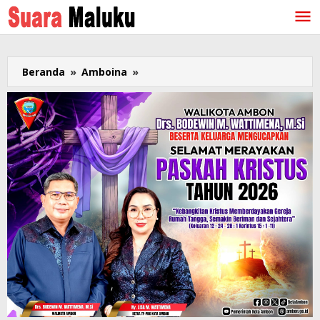
Lewati
ke
konten
Beranda
»
Amboina
»
Usai
Dampingi
Gubernur
Maluku
Temui
Investor,
Prof
Pattinama
Meninggal
di
Bandara
Soeta