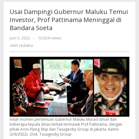
Usai Dampingi Gubernur Maluku Temui
Investor, Prof Pattinama Meninggal di
Bandara Soeta
Juni 5, 2022
oleh
-
10,924 views
redaksi
oleh
redaksi
Inilah momen pertemuan Gubernur Maluku Murad Ismail dan
beberapa kepala dinas terkait termasuk Prof Pattinama, dengan
pihak Aron Flying Ship dan Tasageoby Group di Jakarta, Kamis
(2/6/2022). -Dok. Tasageoby Group-