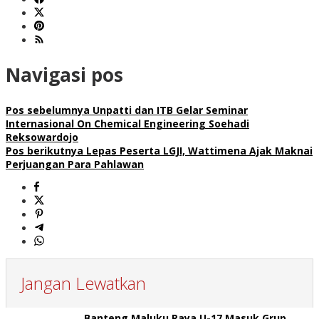
Navigasi pos
Pos sebelumnya
Unpatti dan ITB Gelar Seminar
Internasional On Chemical Engineering Soehadi
Reksowardojo
Pos berikutnya
Lepas Peserta LGJI, Wattimena Ajak Maknai
Perjuangan Para Pahlawan
Jangan Lewatkan
Banteng Maluku Raya U-17 Masuk Grup