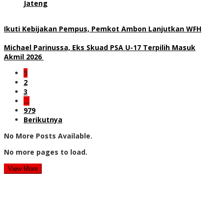
Jateng
Ikuti Kebijakan Pempus, Pemkot Ambon Lanjutkan WFH
Michael Parinussa, Eks Skuad PSA U-17 Terpilih Masuk
Akmil 2026
1
2
3
…
979
Berikutnya
No More Posts Available.
No more pages to load.
View More