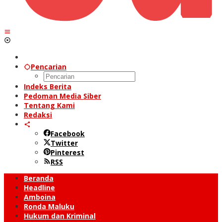
Pencarian
Indeks Berita
Pedoman Media Siber
Tentang Kami
Redaksi
Facebook
Twitter
Pinterest
RSS
Beranda
Headline
Amboina
Ronda Maluku
Hukum dan Kriminal