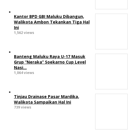
Kantor BPD GBI Maluku Dibangun,
Walikota Ambon Tekankan Tiga Hal
Ini
1,562 views
Banteng Maluku Raya U-17 Masuk
Grup “Neraka” Soekarno Cup Level
Nasi…
1,064 views
Tinjau Drainase Pasar Mardika,
Walikota Sampaikan Hal Ini
739 views