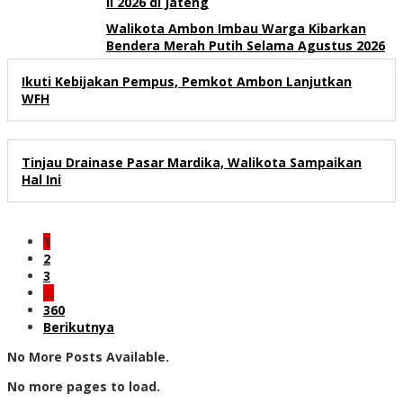
II 2026 di Jateng
Walikota Ambon Imbau Warga Kibarkan
Bendera Merah Putih Selama Agustus 2026
Ikuti Kebijakan Pempus, Pemkot Ambon Lanjutkan
WFH
Tinjau Drainase Pasar Mardika, Walikota Sampaikan
Hal Ini
1
2
3
…
360
Berikutnya
No More Posts Available.
No more pages to load.