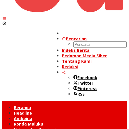
Pencarian
Indeks Berita
Pedoman Media Siber
Tentang Kami
Redaksi
Facebook
Twitter
Pinterest
RSS
Beranda
Headline
Amboina
Ronda Maluku