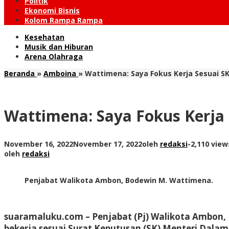
Politik
Ekonomi Bisnis
Kolom Rampa Rampa
Kesehatan
Musik dan Hiburan
Arena Olahraga
Beranda
»
Amboina
»
Wattimena: Saya Fokus Kerja Sesuai S
Wattimena: Saya Fokus Kerja
November 16, 2022
November 17, 2022
oleh
redaksi
-
2,110 view
oleh
redaksi
Penjabat Walikota Ambon, Bodewin M. Wattimena.
suaramaluku.com
– Penjabat (Pj) Walikota Ambon,
bekerja sesuai Surat Keputusan (SK) Menteri Dalam