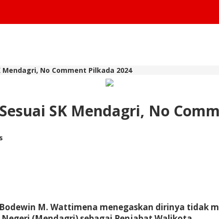
K Mendagri, No Comment Pilkada 2024
 Sesuai SK Mendagri, No Comm
s
 Bodewin M. Wattimena menegaskan dirinya tidak memi
 Negeri (Mendagri) sebagai Penjabat Walikota.