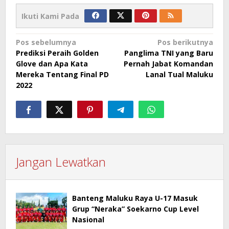
Ikuti Kami Pada
Navigasi
Pos sebelumnya
Pos berikutnya
Prediksi Peraih Golden
Panglima TNI yang Baru
pos
Glove dan Apa Kata
Pernah Jabat Komandan
Mereka Tentang Final PD
Lanal Tual Maluku
2022
Jangan Lewatkan
Banteng Maluku Raya U-17 Masuk
Grup “Neraka” Soekarno Cup Level
Nasional