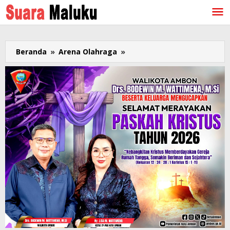
Lewati
ke
konten
Beranda
»
Arena Olahraga
»
Tiga
Kali
Juara
Dunia
Argentina
Dimotori
3
M,
Siapa
Enzo
Fernandez
dan
Martinez?