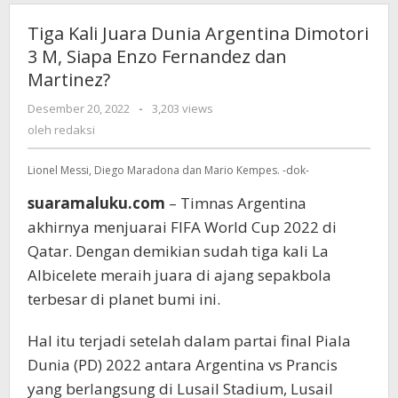
Tiga Kali Juara Dunia Argentina Dimotori
3 M, Siapa Enzo Fernandez dan
Martinez?
Desember 20, 2022
oleh
-
3,203 views
redaksi
oleh
redaksi
Lionel Messi, Diego Maradona dan Mario Kempes. -dok-
suaramaluku.com
– Timnas Argentina
akhirnya menjuarai FIFA World Cup 2022 di
Qatar. Dengan demikian sudah tiga kali La
Albicelete meraih juara di ajang sepakbola
terbesar di planet bumi ini.
Hal itu terjadi setelah dalam partai final Piala
Dunia (PD) 2022 antara Argentina vs Prancis
yang berlangsung di Lusail Stadium, Lusail