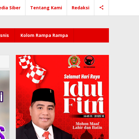
dia Siber
Tentang Kami
Redaksi
snis
Kolom Rampa Rampa