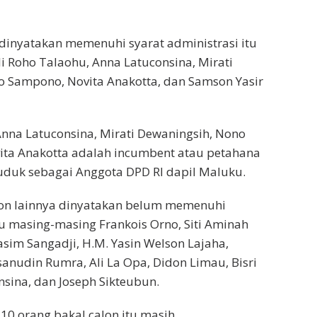
dinyatakan memenuhi syarat administrasi itu
i Roho Talaohu, Anna Latuconsina, Mirati
o Sampono, Novita Anakotta, dan Samson Yasir
Anna Latuconsina, Mirati Dewaningsih, Nono
ta Anakotta adalah incumbent atau petahana
uduk sebagai Anggota DPD RI dapil Maluku.
on lainnya dinyatakan belum memenuhi
itu masing-masing Frankois Orno, Siti Aminah
im Sangadji, H.M. Yasin Welson Lajaha,
sanudin Rumra, Ali La Opa, Didon Limau, Bisri
nsina, dan Joseph Sikteubun.
0 orang bakal calon itu masih