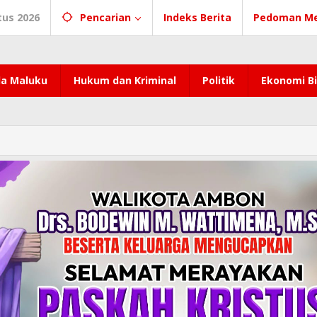
tus 2026
Pencarian
Indeks Berita
Pedoman Me
a Maluku
Hukum dan Kriminal
Politik
Ekonomi Bi