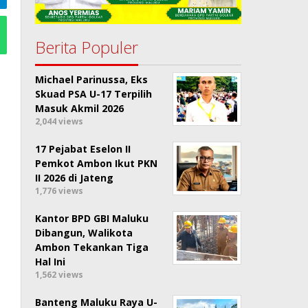
Berita Populer
Michael Parinussa, Eks
Skuad PSA U-17 Terpilih
Masuk Akmil 2026
2,044 views
17 Pejabat Eselon II
Pemkot Ambon Ikut PKN
II 2026 di Jateng
1,776 views
Kantor BPD GBI Maluku
Dibangun, Walikota
Ambon Tekankan Tiga
Hal Ini
1,562 views
Banteng Maluku Raya U-