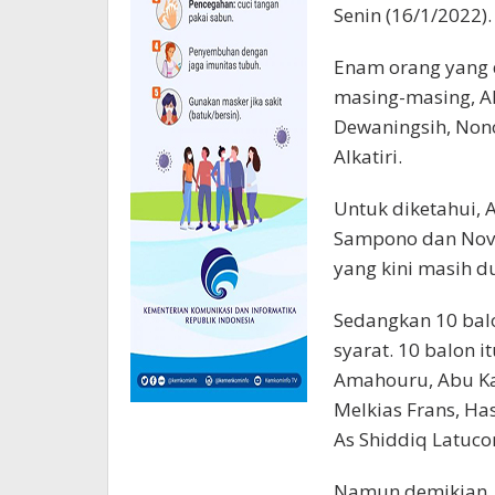
Senin (16/1/2022).
Enam orang yang 
masing-masing, Al
Dewaningsih, Non
Alkatiri.
Untuk diketahui, 
Sampono dan Novi
yang kini masih d
Sedangkan 10 bal
syarat. 10 balon 
Amahouru, Abu Kas
Melkias Frans, Ha
As Shiddiq Latuco
Namun demikian, 1