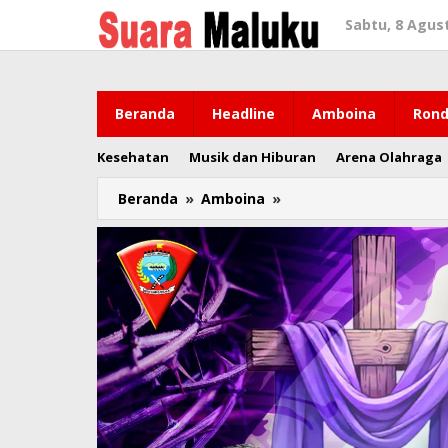
Lewati
Sabtu, 8 Agus
ke
konten
Beranda
Headline
Amboina
Rond
Kesehatan
Musik dan Hiburan
Arena Olahraga
Beranda
»
Amboina
»
Dari
16
"Balon"
Anggota
DPD
RI
Dapil
Maluku,
Baru
6
Orang
Memenuhi