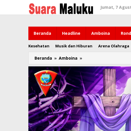
Lewati
Jumat, 7 Agus
ke
konten
Beranda
Headline
Amboina
Rond
Kesehatan
Musik dan Hiburan
Arena Olahraga
Beranda
»
Amboina
»
Wattimena
Lanjut
Jadi
Pj
Walikota
Ambon,
Salampesy
dan
Andi
Chandra
Tetap
di