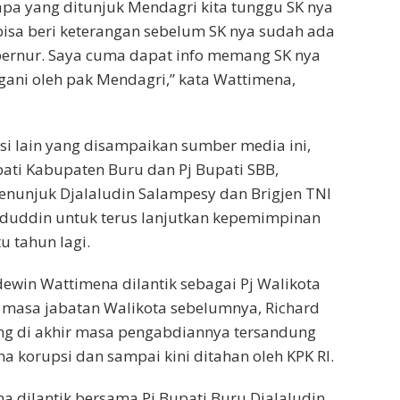
iapa yang ditunjuk Mendagri kita tunggu SK nya
bisa beri keterangan sebelum SK nya sudah ada
bernur. Saya cuma dapat info memang SK nya
ani oleh pak Mendagri,” kata Wattimena,
asi lain yang disampaikan sumber media ini,
pati Kabupaten Buru dan Pj Bupati SBB,
enunjuk Djalaludin Salampesy dan Brigjen TNI
aduddin untuk terus lanjutkan kepemimpinan
u tahun lagi.
dewin Wattimena dilantik sebagai Pj Walikota
a masa jabatan Walikota sebelumnya, Richard
ng di akhir masa pengabdiannya tersandung
a korupsi dan sampai kini ditahan oleh KPK RI.
 dilantik bersama Pj Bupati Buru Djalaludin