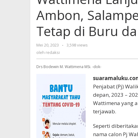
Ambon, Salampe
Tetap di Buru da
Mei 20, 2023
oleh
-
3,598 views
redaksi
oleh
redaksi
Drs Bodewin M. Wattimena MSi. -dok-
suaramaluku.co
Penjabat (Pj) Wal
depan, 2023 – 20
Wattimena yang a
terjawab.
Seperti diberitak
nama calon Pj Wal