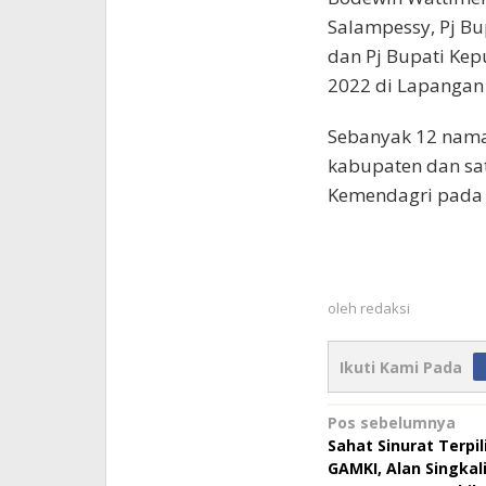
Salampessy, Pj Bu
dan Pj Bupati Kep
2022 di Lapanga
Sebanyak 12 nama 
kabupaten dan sat
Kemendagri pada A
oleh
redaksi
Ikuti Kami Pada
Navigasi
Pos sebelumnya
Sahat Sinurat Terpil
pos
GAMKI, Alan Singkal