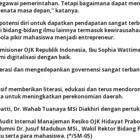
pegawai pemerintahan. Tetapi bagaimana dapat meng
enata masa depan,” katanya.
an potensi diri untuk dapatkan pendapatan sangat t
 bidang-bidang ilmu lainnya termasuk kewirausahaan
la pikir mahasiswa menjadi entrepreneur.
sioner OJK Republik Indonesia, Ibu Sophia Watti
digitalisasi dengan baik.
erasi dan mengedepankan governensi sangat terban
sif memberikan literasi, edukasi dan terus mendor
a untuk meningkatkan perekonomian daerah.
atti, Dr. Wahab Tuanaya MSi Diakhiri dengan pertuk
 Audit Internal Manajeman Resiko OJK Hidayat Prabo
umni Dr. Jusuf Madubun MSi., Wakil Rektor Bidang 
ku serta para mahasiswa.
(*/SM-05)