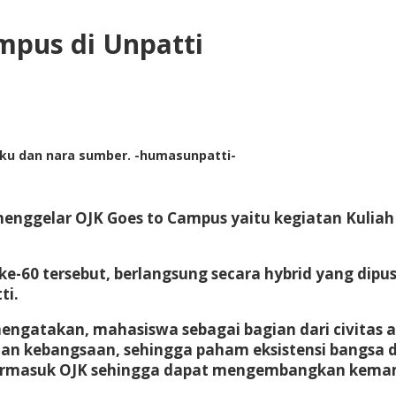
mpus di Unpatti
uku dan nara sumber. -humasunpatti-
menggelar OJK Goes to Campus yaitu kegiatan Kuliah
-60 tersebut, berlangsung secara hybrid yang dipusa
ti.
mengatakan, mahasiswa sebagai bagian dari civitas 
atan kebangsaan, sehingga paham eksistensi bang
k termasuk OJK sehingga dapat mengembangkan kemam