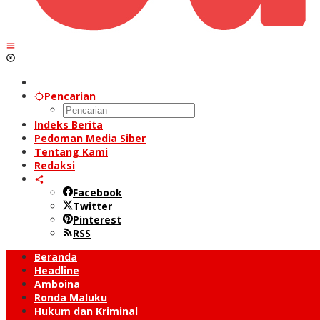
Pencarian
Indeks Berita
Pedoman Media Siber
Tentang Kami
Redaksi
Facebook
Twitter
Pinterest
RSS
Beranda
Headline
Amboina
Ronda Maluku
Hukum dan Kriminal